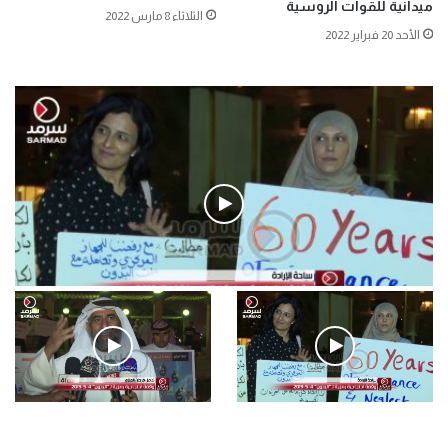
ميدانية للقوات الروسية
الثلاثاء 8 مارس 2022
الأحد 20 فبراير 2022
فيديو
.وقفة احتجاجية رمزية لـ”#البدون” في ساحة الإرادة 4-5-2019.
الأحد 5 مايو 2019
.وقفة احتجاجية رمزية
.كامل فرحان العنزي معتصم
لـ”#البدون” في ساحة الإرادة 4-
من البدون: ما تخافون من الله ..