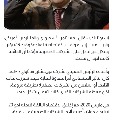
(سبوتنيك) – قال المستثمر الأسطوري والملياردير الأمريكي،
وارن بافيت، إن العواقب الاقتصادية لوباء «كوفيد 19» تؤثر
بشكل غير عادل على الشركات الصغيرة، مؤكدا أن الجائحة
كانت لابد أن تحدث.
وأضاف الرئيس التنفيذي لشركة «بيركشاير هاثاواي»: «لقد
كان التأثير الاقتصادي أمرا متفاوتا للغاية حيث، تضررت مئات
الآلاف أو الملايين من الشركات الصغيرة بطريقة مروعة،
لكن معظم الشركات الكبرى كانت تعمل بشكل جيد».
في مارس 2020، مع إغلاق الاقتصاد البالغة قيمته نحو 20
تريليون دولار، أُجبرت آلاف الشركات الصغيرة على إغلاق