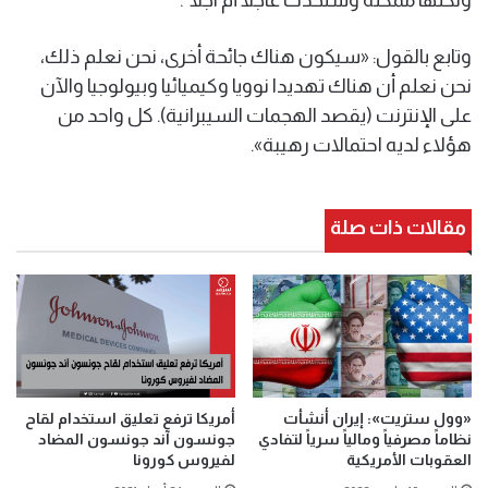
وتابع بالقول: «سيكون هناك جائحة أخرى، نحن نعلم ذلك،
نحن نعلم أن هناك تهديدا نوويا وكيميائيا وبيولوجيا والآن
على الإنترنت (يقصد الهجمات السيبرانية). كل واحد من
هؤلاء لديه احتمالات رهيبة».
مقالات ذات صلة
«وول ستريت»: إيران أنشأت
أمريكا ترفع تعليق استخدام لقاح
نظاماً مصرفياً ومالياً سرياً لتفادي
جونسون آند جونسون المضاد
العقوبات الأمريكية
لفيروس كورونا