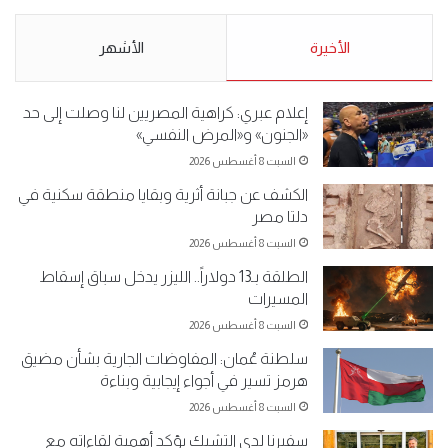
5-2019.
نبيع مخدرات يعني ولا خمر؟!.
الأحد 5 مايو 2019
الأخيرة
الأحد 5 مايو 2019
الأشهر
إعلام عبري: كراهية المصريين لنا وصلت إلى حد
«الجنون» و«المرض النفسي»
السبت 8 أغسطس 2026
الكشف عن جبانة أثرية وبقايا منطقة سكنية في
دلتا مصر
السبت 8 أغسطس 2026
الطلقة بـ13 دولاراً.. الليزر يدخل سباق إسقاط
المسيرات
السبت 8 أغسطس 2026
سلطنة عُمان: المفاوضات الجارية بشأن مضيق
هرمز تسير في أجواء إيجابية وبناءة
السبت 8 أغسطس 2026
سفيرنا لدى التشيك يؤكد أهمية لقاءاته مع