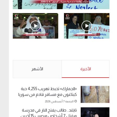
.وقفة احتجاجية رمزية لـ”#البدون” في ساحة الإرادة
4-5-2019.
الأحد 5 مايو 2019
.وقفة احتجاجية رمزية
.كامل فرحان العنزي
لـ”#البدون” في ساحة الإرادة
معتصم من البدون: ما
4-5-2019.
تخافون من الله .. نبيع
مخدرات يعني ولا خمر؟!.
الأحد 5 مايو 2019
الأخيرة
الأحد 5 مايو 2019
الأشهر
«الجمارك» تحبط تهريب 4,255 حبة
كبتاغون مع مسافر قادم من سوريا
الجمعة 7 أغسطس 2026
تايلند.. طالب يفتح النار في مدرسة
ويقتل 7 أشخاص ويصيب 15 آخرين