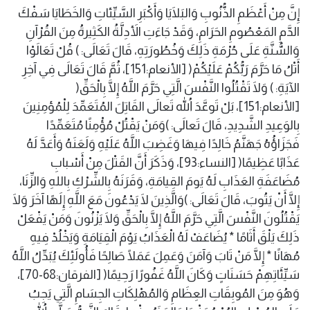
إِنَّ مِنْ أَعْظَمِ الذُّنُوبِ وَالبَلَايَا وَأَكْبَرِ السَّيِّئاتِ وَالخَطَايَا سَفْكَ
الدَّمِ المَعْصُومِ الحَرَامِ، وَقَدْ جَاءَتِ الأَدِلَّةُ الكَثِيرةُ مِنَ القُرْآنِ
وَالسُّنَّةِ عَلَى حُرْمَةِ ذَلِكَ وَخُطُورَتِهِ، قَالَ تَعَالَى: ) قُلْ تَعَالَوْا
أَتْلُ مَا حَرَّمَ رَبُّكُمْ عَلَيْكُمْ( [الأنعام:151]، ثُمَّ قَالَ تَعَالَى فِي آخِرِ
الآيَةِ: ) وَلَا تَقْتُلُوا النَّفْسَ الَّتِي حَرَّمَ اللَّهُ إِلَّا بِالْحَقِّ(
[الأنعام:151]، بَلْ تَوعَّدَ اللهُ تَعالَى القَاتِلَ المُتَعَمِّدَ لِلْمُؤمِنِينَ
بِالوَعِيدِ الشَّدِيدِ، قَالَ تَعالَى: )وَمَنْ يَقْتُلْ مُؤْمِنًا مُتَعَمِّدًا
فَجَزَاؤُهُ جَهَنَّمُ خَالِدًا فِيهَا وَغَضِبَ اللَّهُ عَلَيْهِ وَلَعَنَهُ وَأَعَدَّ لَهُ
عَذَابًا عَظِيمًا( [النساء:93]، وَذَكَرَ أَنَّ القَتْلَ مِنْ أَسْبابِ
مُضَاعَفَةِ العَذَابِ لَهُ يَومَ القِيامَةِ، وَقَرَنَهُ بِالشِّرْكِ بِاللهِ وَالزِّنَا،
إِلَّا أَنْ يَتُوبَ، قَالَ تَعَالَى: )وَالَّذِينَ لَا يَدْعُونَ مَعَ اللَّهِ إِلَهًا آخَرَ وَلَا
يَقْتُلُونَ النَّفْسَ الَّتِي حَرَّمَ اللَّهُ إِلَّا بِالْحَقِّ وَلَا يَزْنُونَ وَمَنْ يَفْعَلْ
ذَلِكَ يَلْقَ أَثَامًا * يُضَاعَفْ لَهُ الْعَذَابُ يَوْمَ الْقِيَامَةِ وَيَخْلُدْ فِيهِ
مُهَانًا * إِلَّا مَنْ تَابَ وَآمَنَ وَعَمِلَ عَمَلًا صَالِحًا فَأُولَئِكَ يُبَدِّلُ اللَّهُ
سَيِّئَاتِهِمْ حَسَنَاتٍ وَكَانَ اللَّهُ غَفُورًا رَحِيمًا( [الفرقان:68-70]،
وَهُوَ مِنَ المُوبِقَاتِ العِظَامِ وَالمُهْلِكَاتِ الجِسَامِ الَّتِي يَجِبُ