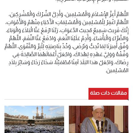
اللَّهُمَّ أَعِزَّ الْإِسْلَامَ وَالْمُسْلِمِينَ، وَأَذِلَّ الشِّرْكَ وَالْمُشْرِكِينَ،
اللَّهُمَّ اغْفِرْ لِلْمُسْلِمِينَ وَالْمُسْلِمَاتِ؛ الْأَحْيَاءِ مِنْهُمْ وَالْأَمْوَاتِ،
إِنَّكَ قَرِيبٌ سَمِيعٌ مُجِيبٌ الدَّعَوَاتِ، رَبَّنَا ارْفَعْ عَنَّا الْبَلَاءَ وَالْوَبَاءَ،
وَالضَّرَّاءَ وَالْبَأْسَاءَ، وَأَدِمْ عَلَيْنَا النِّعَمَ، وَادْفَعْ عَنَّا النِّقَمَ، اللَّهُمَّ
وَفِّقْ أَمِيرَنَا لِمَا تُحِبُّ وَتَرْضَى، وَخُذْ بِنَاصِيَتِهِ لِلْبِرِّ وَالتَّقْوَى، اللَّهُمَّ
وَفِّقْهُ وَوَلِيَّ عَهْدِهِ لِهُدَاكَ، وَاجْعَلْ أَعْمَالَهُمَا الصَّالِحَةَ فِي
رِضَاكَ، وَاجْعَلْ هَذا البَلَدَ آمِنًا مُطْمَئِنًّا، سَخَاءً رَخَاءً وَسَائِرَ بِلَادِ
المُسْلِمينَ.
مقالات ذات صلة