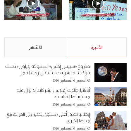
.وقفة احتجاجية رمزية لـ”#البدون” في ساحة الإرادة 4-5-2019.
الأحد 5 مايو 2019
.وقفة احتجاجية رمزية
.كامل فرحان العنزي معتصم
لـ”#البدون” في ساحة الإرادة 4-
من البدون: ما تخافون من الله ..
5-2019.
نبيع مخدرات يعني ولا خمر؟!.
الأحد 5 مايو 2019
الأخيرة
الأحد 5 مايو 2019
الأشهر
صاروخ «سبيس إكس» المملوكة لإيلون ماسك
يترك ندبة بشرية جديدة على وجه القمر
الخميس 6 أغسطس 2026
ألمانيا: حالات إفلاس الشركات لا تزال عند
مستوياتها القياسية
الخميس 6 أغسطس 2026
إيطاليا تصدر أعلى مستوى تحذير من الحر لجميع
مدنها الكبرى
الخميس 6 أغسطس 2026