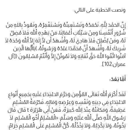
ونصت الخطبة على التالي:
إِنَّ الحَمْدَ لِلَّهِ، نَحْمَدُهُ ونَسْتَعِينُهُ ونَسْتَغْفِرُهُ، ونَعُوذُ بِاللهِ مِنْ
شُرُورِ أَنْفُسِنَا ومِنْ سَيِّئَاتِ أَعْمَالِنَا، مَنْ يَهْدِهِ اللهُ فَلَا مُضِلَّ
لَهُ، ومَنْ يُضْلِلْ فَلَا هَادِيَ لَهُ، وأَشْهَدُ أَن لَّا إِلَهَ إِلَّا اللهُ وَحْدَهُ لَا
شَرِيكَ لَهُ، وأَشْهَدُ أَنَّ مُحَمَّدًا عَبْدُهُ وَرَسُولُهُ، )يَاأَيُّهَا الَّذِينَ
آمَنُوا اتَّقُوا اللَّهَ حَقَّ تُقَاتِهِ وَلَا تَمُوتُنَّ إِلَّا وَأَنْتُمْ مُسْلِمُونَ ([آل
عمران:102].
أَمَّا بَعْدُ:
لَقَدْ أَكْرَمَ اللهُ تَعَالَى المُؤْمِنَ وَحَرَّمَ الاعْتِدَاءَ عَلَيهِ بِجَمِيعِ أَنْواعِ
الاعْتِدَاءِ فِي دِينِهِ وَنَفْسِهِ وَعِرْضِهِ وَمَالِهِ، فَحُرْمَةُ المُسْلِمِ
عَظِيمَةٌ، وَمَكانَتُهُ عِنْدَ اللهِ كَبيرَةٌ، فَعَنْ أَبِي هُرَيْرَةَ t قَالَ: قَالَ
رَسُولُ اللَّهِ صَلَّى اللهُ عَلَيْهِ وَسَلَّمَ: «الْمُسْلِمُ أَخُو الْمُسْلِمِ: لَا
يَخُونُهُ، وَلَا يَكْذِبُهُ، وَلَا يَخْذُلُهُ، كُلُّ الْمُسْلِمِ عَلَى الْمُسْلِمِ حَرَامٌ: