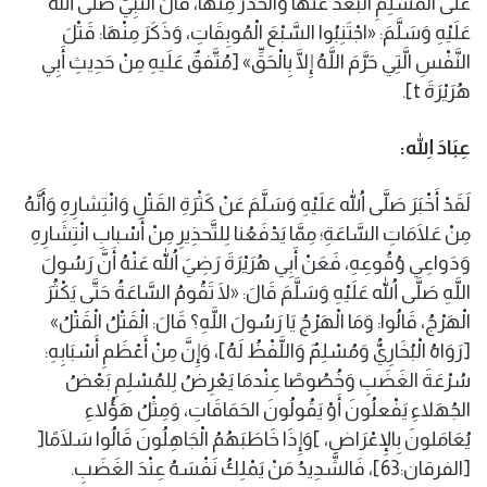
عَلَى المُسْلِمِ البُعْدُ عَنْهَا وَالحَذَرُ مِنْها، قَالَ النَّبِيُّ صَلَّى اللهُ
عَلَيْهِ وَسَلَّمَ: «اجْتَنِبُوا السَّبْعَ الْمُوبِقَاتِ، وَذَكَرَ مِنْهَا: قَتْلَ
النَّفْسِ الَّتِي حَرَّمَ اللَّهُ إِلَّا بِالْحَقِّ» [مُتَّفقٌ عَلَيهِ مِنْ حَدِيثِ أَبِي
هُرَيْرَةَ t].
عِبَادَ اللهِ:
لَقَدْ أَخْبَرَ صَلَّى اللهُ عَلَيْهِ وَسَلَّمَ عَنْ كَثْرَةِ القَتْلِ وَانْتِشارِهِ وَأَنَّهُ
مِنْ عَلَامَاتِ السَّاعَةِ؛ مِمَّا يَدْفَعُنا لِلتَّحذِيرِ مِنْ أَسْبابِ انْتِشَارِهِ
وَدَواعِي وُقُوعِهِ، فَعَنْ أَبِي هُرَيْرَةَ رَضِيَ اللهُ عَنْهُ أَنَّ رَسُولَ
اللَّهِ صَلَّى اللهُ عَلَيْهِ وَسَلَّمَ قَالَ: «لَا تَقُومُ السَّاعَةُ حَتَّى يَكْثُرَ
الْهَرْجُ، قَالُوا: وَمَا الْهَرْجُ يَا رَسُولَ اللَّهِ؟ قَالَ: الْقَتْلُ الْقَتْلُ»
[رَوَاهُ الْبُخَارِيُّ وَمُسْلِمٌ وَاللَّفْظُ لَهُ]، وَإِنَّ مِنْ أَعْظَمِ أَسْبَابِهِ:
سُرْعَةَ الغَضَبِ وَخُصُوصًا عِنْدمَا يَعْرِضُ لِلمُسْلِمِ بَعْضُ
الجُهَلاءِ يَفْعلُونَ أَوْ يَقُولُونَ الحَمَاقَاتِ، وَمِثْلُ هَؤُلاءِ
يُعَامَلونَ بِالإِعْرَاضِ، ]وَإِذَا خَاطَبَهُمُ الْجَاهِلُونَ قَالُوا سَلَامًا[
[الفرقان:63]، فَالشَّدِيدُ مَنْ يَمْلِكُ نَفْسَهُ عِنْدَ الغَضَبِ.