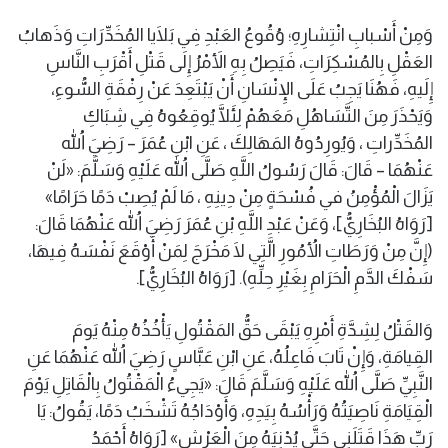
وَمِنْ أَسْبابِ انْتِشارِهِ؛ وُقُوعُ العَبْدِ فِي بَلَايا المُخَدِّرَاتِ وَذَهابُ
العَقْلِ بِالمُسْكِرَاتِ، فَيَصِلُ بِهِ الأَمْرُ إِلَى قَتْلِ أَقْرَبِ النَّاسِ
إِلَيهِ، فَهُنَا يَجِبُ عَلَى الإِنْسَانِ أَنْ يَبْتَعِدَ عَنْ رِفْقَةِ السُّوءِ،
وَيَحْذَرَ مِنَ التَّسَاهُلِ مَعَهُمْ لِئَلَّا يُوقِعُوهُ فِي شِبَاكِ
المُخَدِّراتِ ، وَيُورِدُوهُ المَهَالِكَ ، عَنِ ابْنِ عُمَرَ – رَضِيَ اللهُ
عَنْهُمَا – قَالَ: قَالَ رَسُولُ اللَّهِ صَلَّى اللهُ عَلَيْهِ وَسَلَّمَ: «لَنْ
يَزَالَ الْمُؤْمِنُ في فُسْحَةٍ مِنْ دِينِهِ ، مَا لَمْ يُصِبْ دَمًا حَرَامًا»
[رَوَاهُ البُخَارِيُّ]، وَعَنْ عَبْدِ اللَّهِ بْنِ عُمَرَ رَضِيَ اللهُ عَنْهُمَا قَالَ:
(إِنَّ مِنْ وَرَطَاتِ الأُمُورِ الَّتِي لَا مَخْرَجَ لِمَنْ أَوْقَعَ نَفْسَهُ فِيهَا،
سَفْكَ الدَّمِ الْحَرَامِ بِغَيْرِ حِلِّهِ). [رَوَاهُ البُخَارِيُّ].
وَالقَتْلُ لِشِدَّةِ أَمْرِهِ يَبْقَى حَقُّ المَقْتُولِ يَأْخُذُهُ مِنْهُ يَومَ
القِيامَةِ، وَإِنْ تَابَ فَاعِلُهُ، عَنِ ابْنِ عَبَّاسٍ رَضِيَ اللهُ عَنْهُمَا عَنِ
النَّبِيِّ صَلَّى اللهُ عَلَيْهِ وَسَلَّمَ قَالَ: «يَجِيءُ الْمَقْتُولُ بِالْقَاتِلِ يَوْمَ
الْقِيَامَةِ نَاصِيَتُهُ وَرَأْسُهُ بِيَدِهِ، وَأَوْدَاجُهُ تَشْخَبُ دَمًا، يَقُولُ: يَا
رَبِّ هَذَا قَتَلَنِي حَتَّى يُدْنِيَهُ مِنَ الْعَرْشِ» [رَوَاهُ أَحْمَدُ