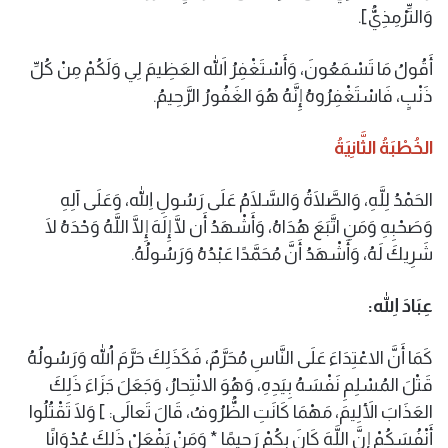
وَالتِّرْمِذِيُّ].
أَقُولُ مَا تَسْمَعُونَ، وَأَسْتَغْفِرُ اللهَ العَظِيمَ لِي وَلَكُمْ مِنْ كُلِّ
ذَنْبٍ، فَاسْتَغْفِرُوهُ إِنَّهُ هُوَ الغَفُورُ الرَّحِيمُ.
الخُطْبَةُ الثَّانِيَةُ
الحَمْدُ لِلَّهِ، وَالصَّلَاةُ وَالسَّلَامُ عَلَى رَسُولِ اللهِ، وَعَلَى آلِهِ
وَصَحْبِهِ وَمَنِ اتَّبَعَ هُدَاهُ، وَأَشْهَدُ أَن لَّا إِلَهَ إِلَّا اللَّهُ وَحْدَهُ لَا
شَرِيكَ لَهُ، وَأَشْهَدُ أَنَّ مُحَمَّدًا عَبْدُهُ وَرَسُولُهُ.
عِبَادَ اللهِ:
كَمَا أَنَّ الاعْتِدَاءَ عَلَى النَّاسِ مُحَرَّمٌ، فَكَذَلِكَ حَرَّمَ اللهُ وَرَسُولُهُ
قَتْلَ المُسْلِمِ نَفْسَهُ بِيَدِهِ، وَهُوَ الانْتِحارُ، وَجَعَلَ جَزَاءَ ذَلِكَ
العَذَابَ الأَلِيمَ، مَهْمَا كَانَتِ الظُّرُوفُ، قَالَ تَعالَى: ] وَلَا تَقْتُلُوا
أَنْفُسَكُمْ إِنَّ اللَّهَ كَانَ بِكُمْ رَحِيمًا * وَمَنْ يَفْعَلْ ذَلِكَ عُدْوَانًا