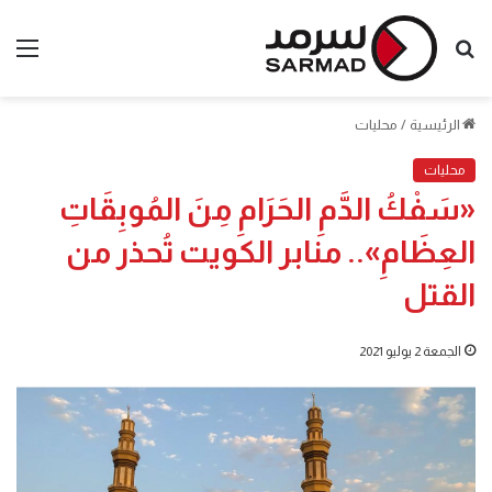
بحث
الق
عن
الرئيسية
/
محليات
محليات
«سَفْكُ الدَّمِ الحَرَامِ مِنَ المُوبِقَاتِ
العِظَامِ».. منابر الكويت تُحذر من
القتل
الجمعة 2 يوليو 2021