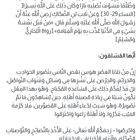
وَظُلْمًا فَسَوْفَ نُصْلِيهِ نَارًا وَكَانَ ذَلِكَ عَلَى اللَّهِ يَسِيرًا[
[النساء:29- 30]. وَعَنْ ثَابِتِ بْنِ الضَّحَّاكِ رَضِيَ اللهُ عَنْهُ أَنَّ
رَسُولَ اللهِ صَلَّى اللهُ عَلَيْهِ وَسَلَّمَ قَالَ: «مَنْ قَتَلَ نَفْسَهُ
بِشَيْءٍ فِي الدُّنْيَا عُذِّبَ بِهِ يَوْمَ الْقِيَامَةِ» [رَوَاهُ الْبُخَارِيُّ
وَمُسْلِمٌ].
أَيُّها المُسْلمُونَ:
إِنَّ مِنْ بَلَايَا العَصْرِ هَوَسَ بَعْضِ النَّاسِ بِتَصْويرِ الحَوَادِثِ
وَالجَرائِمِ، وَالحِرْصَ عَلَى نَشْرِهَا فِي وَسَائِلِ وَقَنَوَاتِ التَّواصُلِ،
بَلْ قَدْ يُقَدَّمُ ذَلِكَ عَلَى مُسَاعَدَةِ المُحْتاجِ، وَهُوَ بِهَذا الفِعْلِ
يَكُونُ سَبَبًا فِي زِيادَةِ مُصِيبَةِ أَهْلِهِ، حِينَ يُشاهِدُونَ مَا تَمَّ
تَصْويرُهُ، وَهُوَ سَببٌ لِدُعاءِ أَهْلِهِ عَلَى المُصَوِّرينَ، فَلا حُرْمَةَ
المَيْتِ قَدَّرُوا، وَلَا أَهْلَهُ رَاعَوا وَاحْتَرَمُوا.
وَاحْرِصُوا – رَحِمَكُمُ اللهُ تَعَالَى- عَلَى الْأَخْذِ بِالنَّصَائِحِ وَالتَّوْصِيَاتِ
الصِّحِّيَّةِ، وَالْتِزَامِ الْإِجْرَاءَاتِ الاحْترَازِيَّةِ.