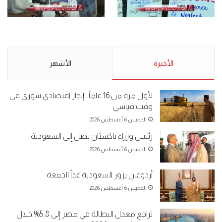
الأحد 5 مايو 2019
.وقفة احتجاجية رمزية
.كامل فرحان العنزي معتصم
لـ”#البدون” في ساحة الإرادة 4-
من البدون: ما تخافون من الله ..
5-2019.
نبيع مخدرات يعني ولا خمر؟!.
الأحد 5 مايو 2019
الأخيرة
الأحد 5 مايو 2019
الأشهر
لأول مرة من 16 عاماً.. إنجاز اقتصادي سوري في
وقت قياسي
الخميس 6 أغسطس 2026
رئيس وزراء باكستان يصل إلى السعودية
الخميس 6 أغسطس 2026
أردوغان يزور السعودية غداً الجمعة
الخميس 6 أغسطس 2026
تراجع معدل البطالة في مصر إلى 5.8% خلال