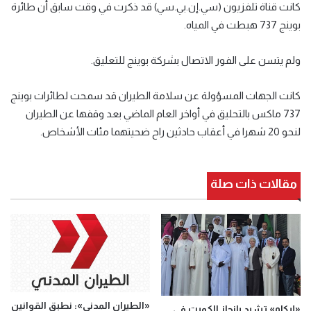
كانت قناة تلفزيون (سي.إن.بي.سي) قد ذكرت في وقت سابق أن طائرة
بوينج 737 هبطت في المياه.
ولم يتسن على الفور الاتصال بشركة بوينج للتعليق.
كانت الجهات المسؤولة عن سلامة الطيران قد سمحت لطائرات بوينج
737 ماكس بالتحليق في أواخر العام الماضي بعد وقفها عن الطيران
لنحو 20 شهرا في أعقاب حادثين راح ضحيتهما مئات الأشخاص.
مقالات ذات صلة
«الطيران المدني»: نطبق القوانين
«إيكاو» تشيد بإنجاز الكويت في