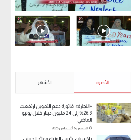
.وقفة احتجاجية رمزية لـ”#البدون” في ساحة الإرادة
4-5-2019.
الأحد 5 مايو 2019
.وقفة احتجاجية رمزية
.كامل فرحان العنزي
لـ”#البدون” في ساحة الإرادة
معتصم من البدون: ما
4-5-2019.
تخافون من الله .. نبيع
مخدرات يعني ولا خمر؟!.
الأحد 5 مايو 2019
الأخيرة
الأحد 5 مايو 2019
الأشهر
«التجارة»: فاتورة دعم التموين ارتفعت
26.3% إلى 24 مليون دينار خلال يونيو
الماضي
الخميس 6 أغسطس 2026
باكستان: رئيس الوزراء وقائد الجيش