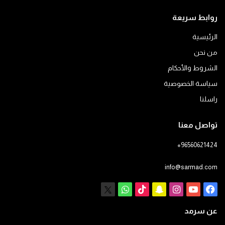
روابط سريعة
الرئيسية
من نحن
الشروط والأحكام
سياسة الخصوصية
راسلنا
تواصل معنا
+96560621424
info@sarmad.com
فيسبوك
يوتيوب
انستقرام
سناب
‫TikTok
X
واتساب
تشات
عن سرمد