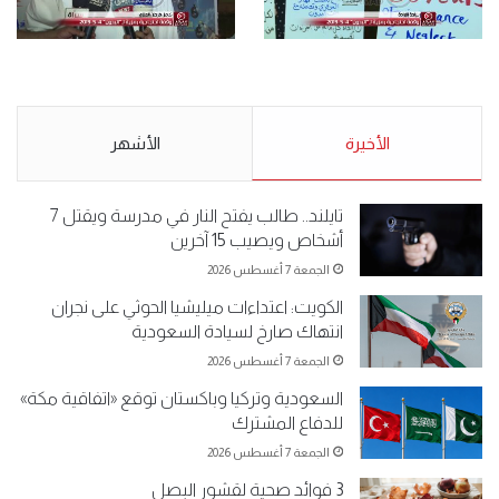
الأحد 5 مايو 2019
.وقفة احتجاجية رمزية
.كامل فرحان العنزي معتصم
لـ”#البدون” في ساحة الإرادة 4-
من البدون: ما تخافون من الله ..
5-2019.
نبيع مخدرات يعني ولا خمر؟!.
الأحد 5 مايو 2019
الأخيرة
الأحد 5 مايو 2019
الأشهر
تايلند.. طالب يفتح النار في مدرسة ويقتل 7
أشخاص ويصيب 15 آخرين
الجمعة 7 أغسطس 2026
الكويت: اعتداءات ميليشيا الحوثي على نجران
انتهاك صارخ لسيادة السعودية
الجمعة 7 أغسطس 2026
السعودية وتركيا وباكستان توقع «اتفاقية مكة»
للدفاع المشترك
الجمعة 7 أغسطس 2026
3 فوائد صحية لقشور البصل