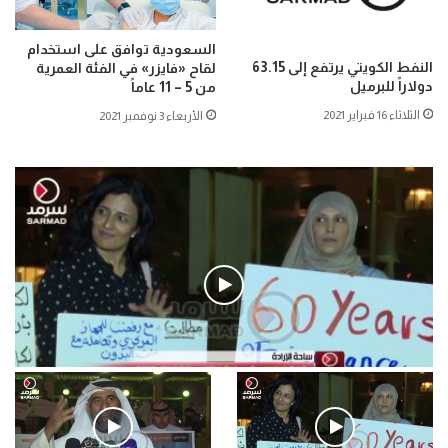
السعودية توافق على استخدام
النفط الكويتي يرتفع إلى 63.15
لقاح «فايزر» في الفئة العمرية
دولاراً للبرميل
من 5 – 11 عاماً
الثلاثاء 16 فبراير 2021
الأربعاء 3 نوفمبر 2021
فيديو
.وقفة احتجاجية رمزية لـ”#البدون” في ساحة الإرادة 4-5-2019.