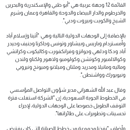
القائمة 12 وجهة عربية هي "أبو ظبي والإسكندرية والبحرين
والخرطوم والدار البيضاء والدوحة والقاهرة وعمان وشرم
الشيخ والكويت وبيروت ودبي".
بالإضافة إلى الوجهات الدولية التالية وهي: "أثينا وإسلام آباد
وأمستردام وباريس وبيشاور وتونس وجاكرتا وجنيف وحيدر
آباد ودكا ودلهي وجوانزو وفرانكفورت وكاليكوت وكراتشي
وكوالالمبور وكوتشن وكولومبو ولاهور ولكناو ولندن
وماليه ومانيلا ومدريد وملتان وميلانو وميونخ ونيروبي
ونيويورك وواشنطن".
وقال عبد الله الشهراني مدير شؤون التواصل المؤسسي
في الخطوط الجوية السعودية، إن "الشركة استغلت فترة
التوقف الطويل خصوصا على الوجهات الدولية، لإجراء
تحسينات وتطويرات على طائراتها".
وأضاف: "نفذنا مجموعة من خطط الصيانة التي كان يفترض