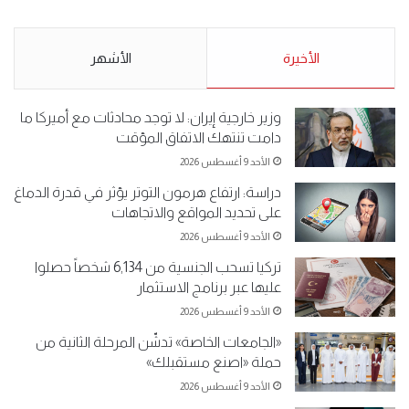
لـ”#البدون” في ساحة الإرادة 4-
من البدون: ما تخافون من الله ..
5-2019.
نبيع مخدرات يعني ولا خمر؟!.
الأحد 5 مايو 2019
الأخيرة
الأحد 5 مايو 2019
الأشهر
وزير خارجية إيران: لا توجد محادثات مع أميركا ما
دامت تنتهك الاتفاق المؤقت
الأحد 9 أغسطس 2026
دراسة: ارتفاع هرمون التوتر يؤثر في قدرة الدماغ
على تحديد المواقع والاتجاهات
الأحد 9 أغسطس 2026
تركيا تسحب الجنسية من 6,134 شخصاً حصلوا
عليها عبر برنامج الاستثمار
الأحد 9 أغسطس 2026
«الجامعات الخاصة» تدشّن المرحلة الثانية من
حملة «اصنع مستقبلك»
الأحد 9 أغسطس 2026