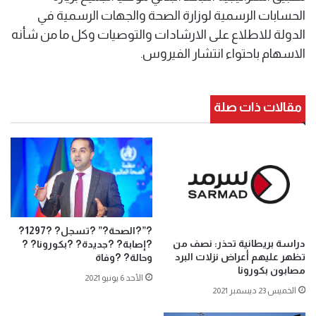
الحسابات الرسمية لوزارة الصحة والجهات الرسمية في
الدولة للاطلاع على الارشادات والتوصيات وكل ما من شأنه
الاسهام باحتواء انتشار الفيروس.
مقالات ذات صلة
?”?الصحة?” ?تسجل? ?1297?
دراسة بريطانية تحذر: نصف من
?إصابة? ?جديدة? ?بكورونا? ?
تظهر عليهم أعراض نزلات البرد
وحالة? ?وفاة
مصابون بكورونا
الأحد 6 يونيو 2021
الخميس 23 ديسمبر 2021