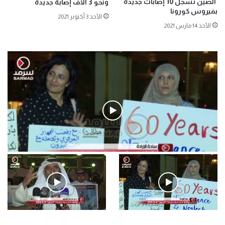
الصين تسجل 10 إصابات جديدة
ونحو 3 آلاف إصابة جديدة
بفيروس كورونا
الأحد 3 أكتوبر 2021
الأحد 14 مارس 2021
فيديو
.وقفة احتجاجية رمزية لـ”#البدون” في ساحة الإرادة 4-5-2019.
الأحد 5 مايو 2019
.وقفة احتجاجية رمزية
.كامل فرحان العنزي معتصم