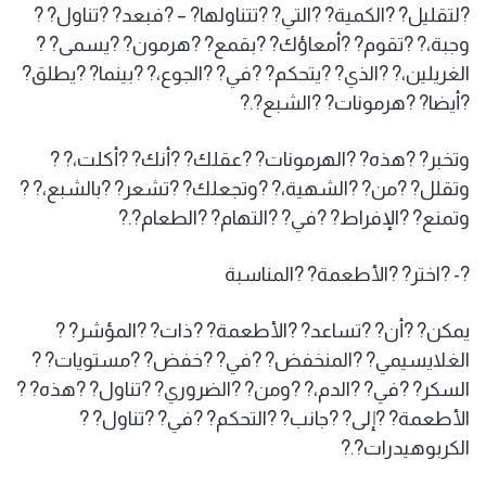
?لتقليل? ?الكمية? ?التي? ?تتناولها? – ?فبعد? ?تناول? ?
وجبة،? ?تقوم? ?أمعاؤك? ?بقمع? ?هرمون? ?يسمى? ?
الغريلين،? ?الذي? ?يتحكم? ?في? ?الجوع،? ?بينما? ?يطلق?
?أيضا? ?هرمونات? ?الشبع?.?
وتخبر? ?هذه? ?الهرمونات? ?عقلك? ?أنك? ?أكلت،? ?
وتقلل? ?من? ?الشهية،? ?وتجعلك? ?تشعر? ?بالشبع،? ?
وتمنع? ?الإفراط? ?في? ?التهام? ?الطعام?.?
?- ?اختر? ?الأطعمة? ?المناسبة
يمكن? ?أن? ?تساعد? ?الأطعمة? ?ذات? ?المؤشر? ?
الغلايسيمي? ?المنخفض? ?في? ?خفض? ?مستويات? ?
السكر? ?في? ?الدم،? ?ومن? ?الضروري? ?تناول? ?هذه? ?
الأطعمة? ?إلى? ?جانب? ?التحكم? ?في? ?تناول? ?
الكربوهيدرات?.?