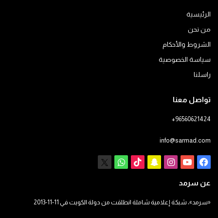
الرئيسية
من نحن
الشروط والأحكام
سياسة الخصوصية
راسلنا
تواصل معنا
+96560621424
info@sarmad.com
فيسبوك
يوتيوب
انستقرام
سناب
‫TikTok
X
واتساب
تشات
عن سرمد
«سرمد»، شبكة إعلامية شاملة انطلقت من دولة الكويت في 11-11-2013