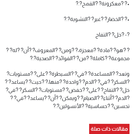
•? ?معكرونة? ?القمح?.?
•? ?الخضار? ?غير? ?النشوية?.?
?- ?خل? ?التفاح
? ?هو? ?مادة? ?معجزة،? ?ومن? ?المعروف? ?أن? ?له? ?
مجموعة? ?كاملة? ?من? ?الفوائد? ?الصحية?.?
وتعد? ?المساعدة? ?في? ?السيطرة? ?على? ?مستويات?
?السكر? ?في? ?الدم? ?واحدة? ?منها،? ?حيث? ?يساعد? ?
خل? ?التفاح? ?على? ?خفض? ?مستويات? ?السكر? ?في?
?الدم? ?أثناء? ?الصيام? ?ويمكن? ?أن? ?يساعد? ?في? ?
تحسين? ?حساسية? ?الأنسولين?.?
مقالات ذات صلة