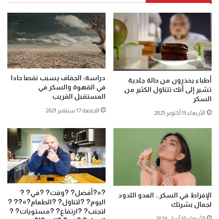
دراسة: الجفاف يسبب نقصا حادا
أطباء يحذرون من حالة جلدية
في القهوة والسكر في
تشير إلى أنك تتناول الكثير من
المستقبل القريب
السكر
الجمعة 17 سبتمبر 2021
الأربعاء 15 أكتوبر 2025
?«?أفضل? ?وقت? ?في? ?
الإفراط في السكر.. العدو اللدود
اليوم? ?لتناول? ?الطعام?»?? ?
لجمال بشرتك
لتجنب? ?ارتفاع? ?مستويات? ?
الأربعاء 10 أبريل 2024