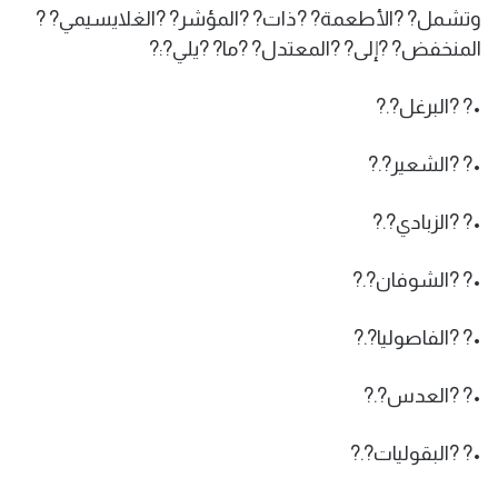
وتشمل? ?الأطعمة? ?ذات? ?المؤشر? ?الغلايسيمي? ?
المنخفض? ?إلى? ?المعتدل? ?ما? ?يلي?:?
•? ?البرغل?.?
•? ?الشعير?.?
•? ?الزبادي?.?
•? ?الشوفان?.?
•? ?الفاصوليا?.?
•? ?العدس?.?
•? ?البقوليات?.?