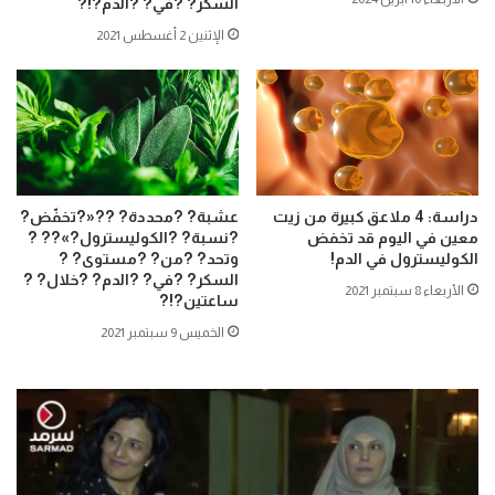
السكر? ?في? ?الدم?!?
الإثنين 2 أغسطس 2021
دراسة: 4 ملاعق كبيرة من زيت
عشبة? ?محددة? ??«?تخفّض?
معين في اليوم قد تخفض
?نسبة? ?الكوليسترول?»?? ?
الكوليسترول في الدم!
وتحد? ?من? ?مستوى? ?
السكر? ?في? ?الدم? ?خلال? ?
الأربعاء 8 سبتمبر 2021
ساعتين?!?
الخميس 9 سبتمبر 2021