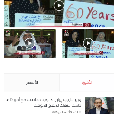
فيديو
.وقفة احتجاجية رمزية لـ”#البدون” في ساحة الإرادة 4-5-2019.
الأحد 5 مايو 2019
.وقفة احتجاجية رمزية
.كامل فرحان العنزي معتصم
لـ”#البدون” في ساحة الإرادة 4-
من البدون: ما تخافون من الله ..
5-2019.
نبيع مخدرات يعني ولا خمر؟!.
الأحد 5 مايو 2019
الأخيرة
الأحد 5 مايو 2019
الأشهر
وزير خارجية إيران: لا توجد محادثات مع أميركا ما
دامت تنتهك الاتفاق المؤقت
الأحد 9 أغسطس 2026