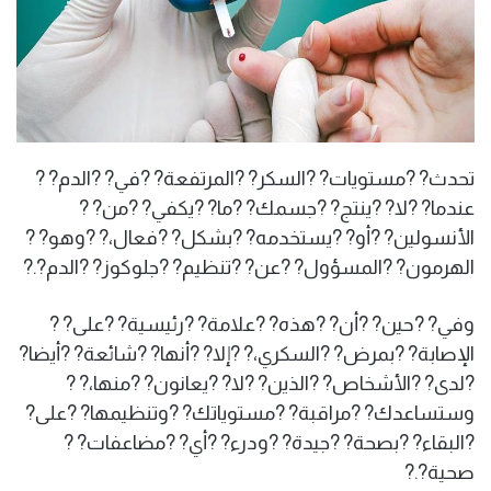
تحدث? ?مستويات? ?السكر? ?المرتفعة? ?في? ?الدم? ?
عندما? ?لا? ?ينتج? ?جسمك? ?ما? ?يكفي? ?من? ?
الأنسولين? ?أو? ?يستخدمه? ?بشكل? ?فعال،? ?وهو? ?
الهرمون? ?المسؤول? ?عن? ?تنظيم? ?جلوكوز? ?الدم?.?
وفي? ?حين? ?أن? ?هذه? ?علامة? ?رئيسية? ?على? ?
الإصابة? ?بمرض? ?السكري،? ?إلا? ?أنها? ?شائعة? ?أيضا?
?لدى? ?الأشخاص? ?الذين? ?لا? ?يعانون? ?منها،? ?
وستساعدك? ?مراقبة? ?مستوياتك? ?وتنظيمها? ?على?
?البقاء? ?بصحة? ?جيدة? ?ودرء? ?أي? ?مضاعفات? ?
صحية?.?