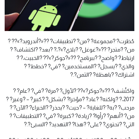
حُظرت? ?مجموعة? ?من? ?تطبيقات? ??«?أندرويد?»?? ?
من? ?متجر? ??«?غوغل? ?بلاي?»?،? ?بعد? ?اكتشاف? ?
ارتباط? ?واضح? ?ببرنامج? ??«?جوكر?»?? ?الخبيث،? ?
والذي? ?يسجل? ?المستخدمين? ?في? ?خطط? ?
اشتراك? ?باهظة? ?الثمن?.?
واكتُشف? ??«?جوكر?»?? ?لأول? ?مرة? ?في? ?عام? ?
2017،? ?ولكنه? ?عاد? ?مؤخرا? ?بشكل? ?كبير? – ?وغير? ?
مرحب? ?به? ?للغاية? – ?حيث? ?يحذر? ?الخبراء? ?الآن? ?
من? ?أنهم? ?رأوا? ?زيادة? ?كبيرة? ?في? ?التطبيقات? ?
التي? ?تحتوي? ?على? ?هذا? ?التهديد? ?السيئ?.?