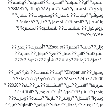
التنفيذ? ?أو? ?تقنيات? ?استرداد? ?الحمولة?. ?وصُمم? ?
برنامج? ?التجسس? ?هذا? ?لسرقة? ?رسائل? ?SMS? ?
وقوائم? ?جهات? ?الاتصال? ?ومعلومات? ?الجهاز،? ?
ولتسجيل? ?الضحية? ?للحصول? ?على? ?خدمات? ?
بروتوكول? ?التطبيقات? ?اللاسلكية? ?المتميزة? (?
WAP?)??»??.?
وإلى? ?جانب? ?تحذير? ?Zscaler،? ?أصدرت? ?إحدى? ?
الشركات? ?التي? ?تعمل? ?مع? ?غوغل? ?لحماية? ?
الأجهزة،? ?إعلانا? ?مقلقا? ?بشأن? ??«?جوكر?»??.?
وتقول? ?Zimperium? ?إنها? ?شهدت? ?أكثر? ?من? ?
1000? ?عينة? ?جديدة? ?من? ??«?جوكر?»?? ?منذ? ?
تقريرها? ?الأخير? ?عن? ?المشكلة? ?في? ?عام? ?2020?. ?
وتحذر? ?الشركة? ?من? ?أن? ?لصوص? ?الإنترنت? ?
وجدوا? ?بشكل? ?روتيني? ?طرقا? ?جديدة? ?وفريدة? ?
من? ?نوعها? ?لإدخال? ?هذه? ?البرامج? ?الضارة? ?في? ?