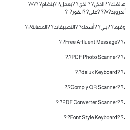
هاتفك? ?الذكي? ?الذي? ?يعمل? ?بنظام? ??«?
أندرويد?»?? ?على? ?الفور?. ?
وفيما? ?يلي? ?أسماء? ?التطبيقات? ?المصابة?:?
•? ?Free Affluent Message?.?
•? ?PDF Photo Scanner?.?
•? ?delux Keyboard?.?
•? ?Comply QR Scanner?.?
•? ?PDF Converter Scanner?.?
•? ?Font Style Keyboard?.?