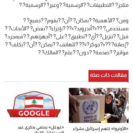
متاجر? ?التطبيقات? ?الرسمية? ?وغير? ?الرسمية?.?
ومن? ?الأهمية? ?بمكان? ?أن? ?يقوم? ?جميع? ?
مستخدمي? ??«?أندرويد?»?? ?بإجراء? ?بعض? ?الأبحاث? ?
قبل? ?تنزيل? ?أي? ?تطبيق? ?على? ?أجهزتهم،? ?فبمجرد?
?إصابة? ??«?جوكر?»?? ?للهاتف،? ?يمكن? ?أن? ?يكلف? ?
فواتير? ?ضخمة? ?دون? ?علم? ?المالك?.?
مقالات ذات صلة
«غوغل» يحتفي بذكرى عيد
«الأونروا» تتهم إسرائيل بشراء
الاستقلال اللبناني