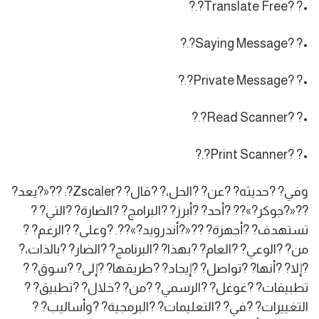
•? ?Translate Free?.?
•? ?Saying Message?.?
•? ?Private Message?.?
•? ?Read Scanner?.?
•? ?Print Scanner?.?
وفي? ?حديثه? ?عن? ?الحل،? ?قال? ?Zscaler?: ??«?يعد?
??«?جوكر?»?? ?أحد? ?أبرز? ?البرامج? ?الضارة? ?التي? ?
تستهدف? ?أجهزة? ??«?أندرويد?»??. ?وعلى? ?الرغم? ?
من? ?الوعي? ?العام? ?بهذا? ?البرنامج? ?الضار? ?بالذات،?
?إلا? ?أنها? ?تواصل? ?إيجاد? ?طريقها? ?إلى? ?سوق? ?
تطبيقات? ?غوغل? ?الرسمي? ?من? ?خلال? ?تطبيق? ?
التغييرات? ?في? ?التعليمات? ?البرمجية? ?وأساليب? ?