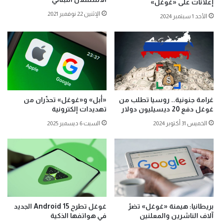
إعلانات على «غوغل»
الإثنين 22 نوفمبر 2021
الأحد 1 سبتمبر 2024
غرامة جنونية.. روسيا تطلب من
«أبل» و«غوغل» تحذّران من
غوغل دفع 20 ديسيليون دولار
تهديدات إلكترونية
الخميس 31 أكتوبر 2024
السبت 6 ديسمبر 2025
بريطانيا: هيمنة «غوغل» تضرّ
غوغل تطرح Android 15 الجديد
آلاف الناشرين والمعلنين
في هواتفها الذكية