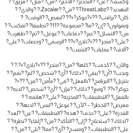
وكُشف? ?عن? ?التحذير? ?الأخير? ?من? ?قبل? ?فريق? ?
التهديد? ?ThreatLabz? ?في? ?Zscaler،? ?والذي? ?
كان? ?يراقب? ??«?جوكر?»?? ?لبعض? ?الوقت?. ?
ويقولون? ?إن? ?ما? ?مجموعه? ?11? ?تطبيقا? ?تمكنت? ?
من? ?التسلل? ?عبر? ?دفاعات? ?غوغل،? ?ثم? ?ظهرت?
?على? ?متجر? ??«?بلاي?»?? ?الرسمي? ?وحصلت? ?على?
?آلاف? ?عمليات? ?التثبيت?.?
والآن،? ?حُذفت? ?كلها? ?من? ?متجر? ??«?بلاي?»?،? ?
ويجب? ?أن? ?يبقي? ?ذلك? ?أي? ?شخص? ?لم? ?يقم? ?
بتنزيل? ?البرنامج? ?بالفعل? ?في? ?مأمن? ?من? ??«?
جوكر?»??. ?ومع? ?ذلك،? ?فإن? ?أي? ?شخص? ?لديه? ?
بالفعل? ?التطبيقات? ?المخزنة? ?على? ?هاتفه،? ?
معرض? ?للخطر? – ?لأن? ?غوغل? ?ليس? ?لديها? ?
القدرة? ?على? ?حذف? ?هذه? ?التطبيقات? ?عن? ?بُعد?.
?لذلك،? ?ستحتاج? ?إلى? ?التأكد? ?من? ?إلقاء? ?نظرة? ?
على? ?التطبيقات،? ?ومسح? ?أي? ?مما? ?يلي? ?من? ?