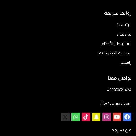
روابط سريعة
الرئيسية
من نحن
الشروط والأحكام
سياسة الخصوصية
راسلنا
تواصل معنا
+96560621424
info@sarmad.com
فيسبوك
يوتيوب
انستقرام
سناب
‫TikTok
X
واتساب
تشات
عن سرمد