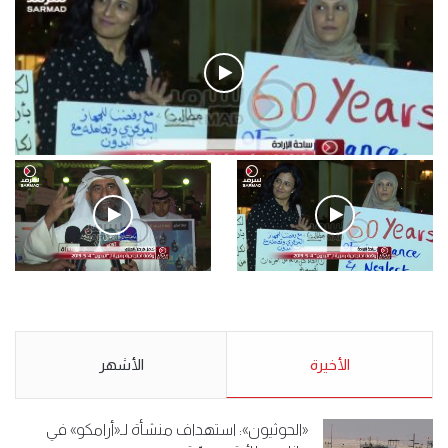
.وقفة احتجاجية رمزية لـ”#البدون” في ساحة الإرادة 4-5-2019.
الأحد 5 مايو 2019
.وقفة احتجاجية رمزية
.كامل فرحان العنزي معتصم
لـ”#البدون” في ساحة الإرادة 4-
من البدون: ما تخافون من الله ..
5-2019.
نبيع مخدرات يعني ولا خمر؟!.
الأحد 5 مايو 2019
الأخيرة
الأحد 5 مايو 2019
الأشهر
«الحوثيون»: استهداف منشأة لـ«أرامكو» في