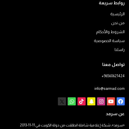
روابط سريعة
الرئيسية
من نحن
الشروط والأحكام
سياسة الخصوصية
راسلنا
تواصل معنا
+96560621424
info@sarmad.com
فيسبوك
يوتيوب
انستقرام
سناب
‫TikTok
X
واتساب
تشات
عن سرمد
«سرمد»، شبكة إعلامية شاملة انطلقت من دولة الكويت في 11-11-2013