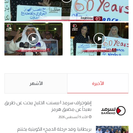
.وقفة احتجاجية رمزية لـ”#البدون” في ساحة الإرادة 4-5-2019.
الأحد 5 مايو 2019
.وقفة احتجاجية رمزية
.كامل فرحان العنزي معتصم
لـ”#البدون” في ساحة الإرادة 4-
من البدون: ما تخافون من الله ..
5-2019.
نبيع مخدرات يعني ولا خمر؟!.
الأحد 5 مايو 2019
الأخيرة
الأحد 5 مايو 2019
الأشهر
إنفوجراف سرمد | بيسنت: الخليج يبحث عن طريق
بعيداً عن مضيق هرمز
الأحد 9 أغسطس 2026
بريطانيا: وفد «رحلة الدمج» الكويتية يختتم