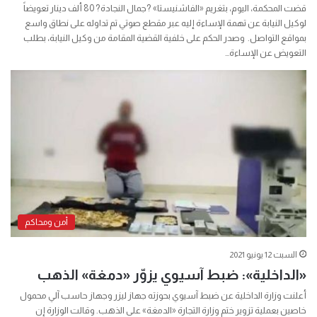
قضت ‏المحكمة، اليوم، بتغريم «الفاشنيستا» ?جمال النجادة? 80 ألف دينار تعويضاً
لوكيل النيابة عن تهمة الإساءة إليه عبر مقطع صوتي تم تداوله على نطاق واسع
بمواقع التواصل. وصدر الحكم على خلفية القضية المقامة من وكيل النيابة، بطلب
التعويض عن الإساءة…
أمن ومحاكم
السبت 12 يونيو 2021
«الداخلية»: ضبط آسيوي يزوّر «دمغة» الذهب
أعلنت وزارة الداخلية عن ضبط آسيوي بحوزته جهاز ليزر وجهاز حاسب آلي محمول
خاصين بعملية تزوير ختم وزارة التجارة «الدمغة» على الذهب. وقالت الوزارة إن