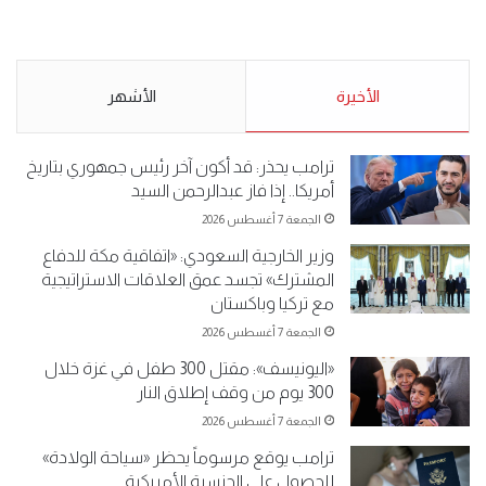
.وقفة احتجاجية رمزية
.كامل فرحان العنزي معتصم
لـ”#البدون” في ساحة الإرادة 4-
من البدون: ما تخافون من الله ..
5-2019.
نبيع مخدرات يعني ولا خمر؟!.
الأحد 5 مايو 2019
الأخيرة
الأحد 5 مايو 2019
الأشهر
ترامب يحذر: قد أكون آخر رئيس جمهوري بتاريخ
أمريكا.. إذا فاز عبدالرحمن السيد
الجمعة 7 أغسطس 2026
وزير الخارجية السعودي: «اتفاقية مكة للدفاع
المشترك» تجسد عمق العلاقات الاستراتيجية
مع تركيا وباكستان
الجمعة 7 أغسطس 2026
«اليونيسف»: مقتل 300 طفل في غزة خلال
300 يوم من وقف إطلاق النار
الجمعة 7 أغسطس 2026
ترامب يوقع مرسوماً يحظر «سياحة الولادة»
للحصول على الجنسية الأمريكية