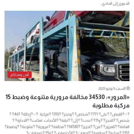
الدعوى إلى الحادي…
أمن ومحاكم
السبت 5 يونيو 2021
«المرور»: 34530 مخالفة مرورية متنوعة وضبط 15
مركبة مطلوبة
? – ?القبض? ?على? ?71? ?شخص? ?وحجز? ?310? ?مركبة ? – ?إحالة? ?46? ?
شخص? ?للحجز? ?و11? ?حدث? ?إلى? ?نيابة? ?الأحداث تمكنت? ?الادارة? ?
العامة? ?للمرور? ?من? ?تحرير? ?34530? ?مخالفة? ?مرورية? ?متنوعة? ?وضبط?
?15? ?مركبة? ?مطلوبة? ?لجهات? ?الأختصاص? ?و5? ?ضبطيات?…