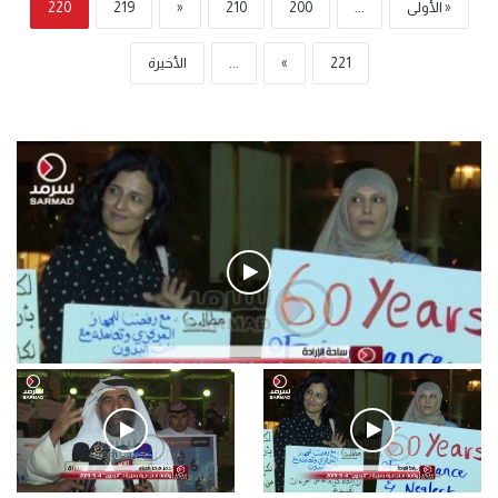
« الأولى
...
200
210
«
219
220
221
»
...
الأخيرة
فيديو
.وقفة احتجاجية رمزية لـ”#البدون” في ساحة الإرادة 4-5-2019.
الأحد 5 مايو 2019