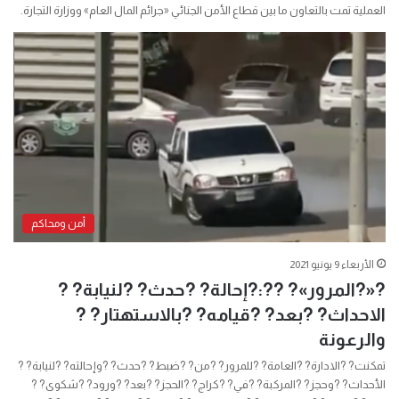
العملية تمت بالتعاون ما بين قطاع الأمن الجنائي «جرائم المال العام» ووزارة التجارة.
أمن ومحاكم
الأربعاء 9 يونيو 2021
?«?المرور»? ??:?إحالة? ?حدث? ?لنيابة? ?
الاحداث? ?بعد? ?قيامه? ?بالاستهتار? ?
والرعونة
تمكنت? ?الادارة? ?العامة? ?للمرور? ?من? ?ضبط? ?حدث? ?وإحالته? ?لنيابة? ?
الأحداث? ?وحجز? ?المركبة? ?في? ?كراج? ?الحجز? ?بعد? ?ورود? ?شكوى? ?