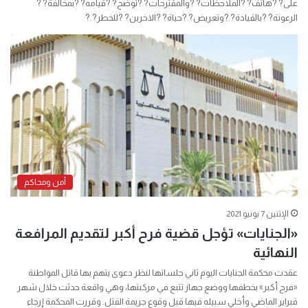
على? ?هاتف? ?الملاحظات? ?والمقترحات? ?توضح? ?قيامه? ?بمخالفة? ?
الرعونة? ?بالقيادة? ?وتعريض? ?حياة? ?الاخرين? ?للخطر?.?
أمن ومحاكم
الإثنين 7 يونيو 2021
«الجنايات» تؤجل قضية فرح أكبر لتقديم المرافعة
النهائية
عقدت محكمة الجنايات اليوم ثاني جلساتها لنظر دعوى يتهم بها قاتل المواطنة
«فرح أكبر» بخطفها ووضع جهاز تتبع في مركبتها، وهي واقعة حدثت خلال شهر
فبراير الماضي وأخلي سبيله فيها قبل وقوع جريمة القتل. وقررت المحكمة إرجاء