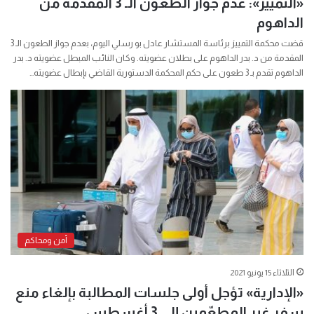
«التمييز»: عدم جواز الطعون الـ 3 المقدمة من
الداهوم
قضت محكمة التمييز برئاسة المستشار عادل بو رسلي اليوم، بعدم جواز الطعون الـ 3
المقدمة من د. بدر الداهوم على بطلان عضويته. وكان النائب المبطل عضويته د. بدر
الداهوم تقدم بـ 3 طعون على حكم المحكمة الدستورية القاضي بإبطال عضويته…
أمن ومحاكم
الثلاثاء 15 يونيو 2021
«الإدارية» تؤجل أولى جلسات المطالبة بإلغاء منع
سفر غير المطعّمين إلى 3 أغسطس