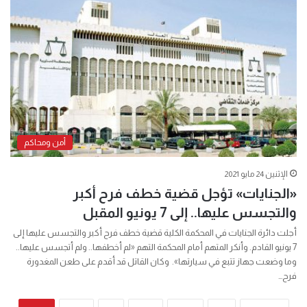
أمن ومحاكم
الإثنين 24 مايو 2021
«الجنايات» تؤجل قضية خطف فرح أكبر
والتجسس عليها.. إلى 7 يونيو المقبل
أجلت دائرة الجنايات في المحكمة الكلية قضية خطف فرح أكبر والتجسس عليها إلى
7 يونيو القادم. وأنكر المتهم أمام المحكمة التهم «لم أخطفها.. ولم أتجسس عليها..
وما وضعت جهاز تتبع في سيارتها». وكان القاتل قد أقدم على طعن المغدورة
فرح…