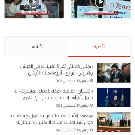
.وقفة احتجاجية رمزية لـ”#البدون” في ساحة الإرادة 4-5-2019.
الأحد 5 مايو 2019
.وقفة احتجاجية رمزية
.كامل فرحان العنزي معتصم
لـ”#البدون” في ساحة الإرادة 4-
من البدون: ما تخافون من الله ..
5-2019.
نبيع مخدرات يعني ولا خمر؟!.
الأحد 5 مايو 2019
الأخيرة
الأحد 5 مايو 2019
الأشهر
مجتبى خامنئي يُقر 6 تعيينات في الجيش
والحرس الثوري.. أبرزها هيئة الأركان
الإثنين 10 أغسطس 2026
باكستان: اتفاقية «مكة للدفاع المشترك» لا
تحمل أي أهداف عدوانية على الإطلاق
الإثنين 10 أغسطس 2026
«معهد الأبحاث» ينظم ورشة عمل متخصصة
حول اشتراطات اعتماد المختبرات البيطرية
الإثنين 10 أغسطس 2026