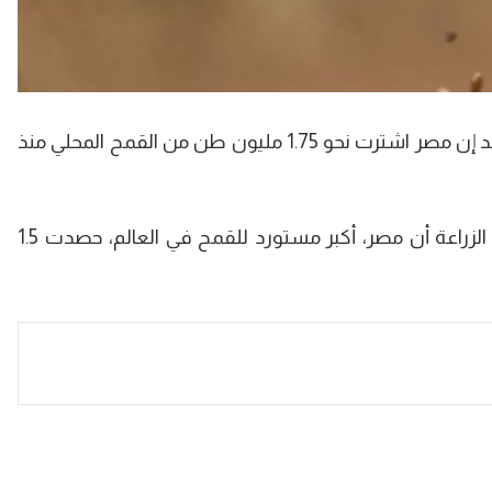
قال مسؤول في وزارة الزراعة المصرية لرويترز اليوم الأحد إن مصر اشترت نحو 1.75 مليون طن من القمح المحلي منذ
وأضاف عباس الشناوي رئيس قطاع الخدمات في وزارة الزراعة أن مصر، أكبر مستورد للقمح في العالم، حصدت 1.5