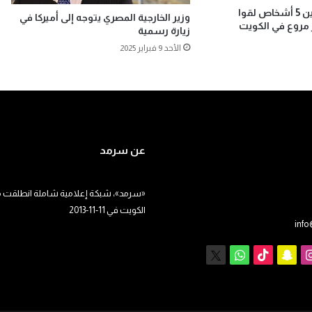
مصر.. تشييع جثامين 5 أشخاص لقوا
وزير الخارجية المصري يتوجه إلى أميركا في
مروع في الكويت
زيارة رسمية
الأحد 9 فبراير 2025
عن سرمد
«سرمد»، شبكة إعلامية شاملة انطلقت م
الكويت في 11-11-2013
inf
يوب
انستقرام
سناب
‫TikTok
X
واتساب
تشات