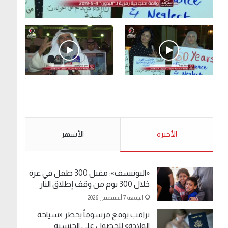
.وقفة احتجاجية رمزية لـ”#البدون” في ساحة الإرادة
4-5-2019.
الأحد 5 مايو 2019
.وقفة احتجاجية رمزية
.كامل فرحان العنزي
لـ”#البدون” في ساحة الإرادة
معتصم من البدون: ما
4-5-2019.
تخافون من الله .. نبيع
مخدرات يعني ولا خمر؟!.
الأحد 5 مايو 2019
الأخيرة
الأحد 5 مايو 2019
الأشهر
«اليونيسف»: مقتل 300 طفل في غزة
خلال 300 يوم من وقف إطلاق النار
الجمعة 7 أغسطس 2026
ترامب يوقع مرسوماً يحظر «سياحة
الولادة» للحصول على الجنسية