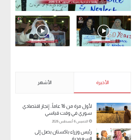
.وقفة احتجاجية رمزية لـ”#البدون” في ساحة الإرادة
4-5-2019.
الأحد 5 مايو 2019
.وقفة احتجاجية رمزية
.كامل فرحان العنزي
لـ”#البدون” في ساحة الإرادة
معتصم من البدون: ما
4-5-2019.
تخافون من الله .. نبيع
مخدرات يعني ولا خمر؟!.
الأحد 5 مايو 2019
الأخيرة
الأحد 5 مايو 2019
الأشهر
لأول مرة من 16 عاماً.. إنجاز اقتصادي
سوري في وقت قياسي
الخميس 6 أغسطس 2026
رئيس وزراء باكستان يصل إلى
السعودية