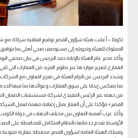
(كونا) – أعلنت هيئة شؤون القصر توقيع اتفاقية شراكة مع 
المملوك للهيئة وتحويله إلى مستوصف صحي أهلي بما يتوافق م
وأكد مدير عام الهيئة بالإنابة حمد البرجس في بيان صحفي اليوم
العقاري لتعزيز مواردها عبر تطوير المزيد من العقارات التي تلبي
وشدد البرجس عن التزام الهيئة في تعزيز التعاون مع الشركات 
بما ينعكس إيجابا على سوق العقارات وعوائدها بما فيها الخد
من جهته عبر الرئيس التنفيذي لشركة مستشفيات الضمان الصح
القصر» مؤكدا على أن العقار يمثل إضافة مهمة لعمل الشركة 
وأكد عرب أهمية التعاون بين مختلف الجهات في دولة الكويت
الأوسط تقدم خدماتها بالنظام المتكامل للمحافظة على الصحة «HMO» من خلال توفي الضمان الص
وتمتلك الهيئة العامة لشؤون القصر محفظة عقارية متنوعة تض