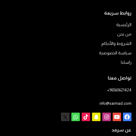
روابط سريعة
الرئيسية
من نحن
الشروط والأحكام
سياسة الخصوصية
راسلنا
تواصل معنا
+96560621424
info@sarmad.com
فيسبوك
يوتيوب
انستقرام
سناب
‫TikTok
X
واتساب
تشات
عن سرمد