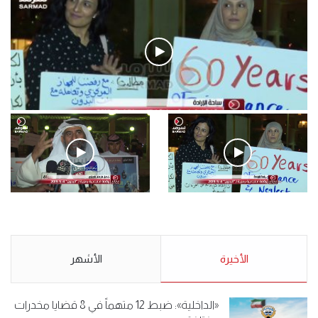
فيديو
.وقفة احتجاجية رمزية لـ”#البدون” في ساحة الإرادة 4-5-2019.
الأحد 5 مايو 2019
.وقفة احتجاجية رمزية
.كامل فرحان العنزي معتصم
لـ”#البدون” في ساحة الإرادة 4-
من البدون: ما تخافون من الله ..
5-2019.
نبيع مخدرات يعني ولا خمر؟!.
الأحد 5 مايو 2019
الأخيرة
الأحد 5 مايو 2019
الأشهر
«الداخلية»: ضبط 12 متهماً في 8 قضايا مخدرات