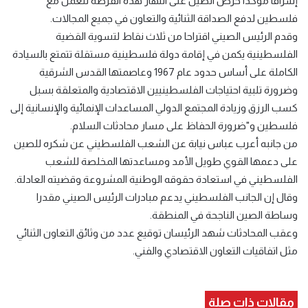
إشراقا مؤكدا حرص الصين على انتهاز هذه الفرصة للعمل مع
فلسطين لدفع الصداقة الثنائية والتعاون في جميع المجالات.
وقدم الرئيس الصيني اقتراحا من ثلاث نقاط لتسوية القضية
الفلسطينية يكمن في إقامة دولة فلسطينية مستقلة تتمتع بالسيادة
الكاملة على أساس حدود عام 1967 وعاصمتها القدس الشرقية
وضرورة تلبية احتياجات الفلسطينيين الاقتصادية والمتعلقة بسبل
كسب الرزق وزيادة المجتمع الدولي المساعدات الإنمائية والإنسانية إلى
فلسطين و"ضرورة الحفاظ على مسار محادثات السلام.
من جانبه أعرب عباس نيابة عن الشعب الفلسطيني عن شكره للصين
على دعمها القوي طويل الأمد ومساعدتها المخلصة للشعب
الفلسطيني في استعادة حقوقه الوطنية المشروعة وقضيته العادلة.
وقال إن الجانب الفلسطيني يدعم مبادرات الرئيس الصيني مقدرا
وساطة الصين الناجحة في المنطقة.
وعقب المحادثات شهد الرئيسان توقيع عدد من وثائق التعاون الثنائي
مثل اتفاقيات التعاون الاقتصادي والفني.
مقالات ذات صلة