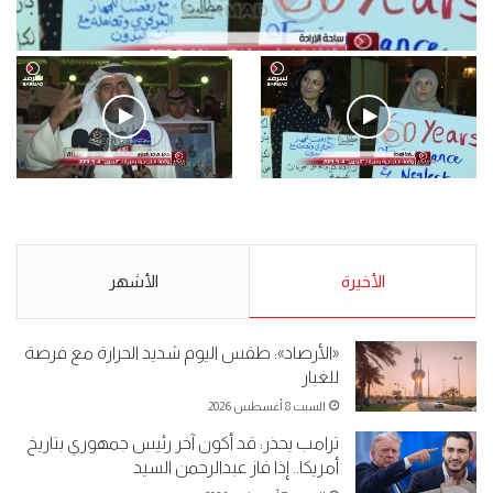
فيديو
.وقفة احتجاجية رمزية لـ”#البدون” في ساحة الإرادة 4-5-2019.
الأحد 5 مايو 2019
.وقفة احتجاجية رمزية
.كامل فرحان العنزي معتصم
لـ”#البدون” في ساحة الإرادة 4-
من البدون: ما تخافون من الله ..
5-2019.
نبيع مخدرات يعني ولا خمر؟!.
الأحد 5 مايو 2019
الأخيرة
الأحد 5 مايو 2019
الأشهر
«الأرصاد»: طقس اليوم شديد الحرارة مع فرصة
للغبار
السبت 8 أغسطس 2026
ترامب يحذر: قد أكون آخر رئيس جمهوري بتاريخ
أمريكا.. إذا فاز عبدالرحمن السيد