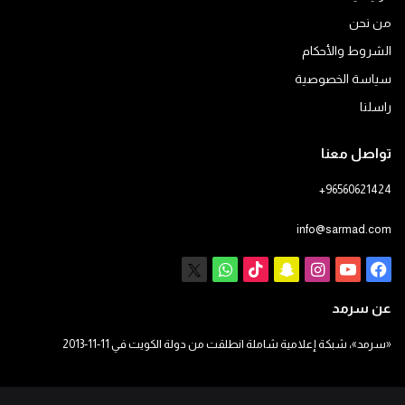
من نحن
الشروط والأحكام
سياسة الخصوصية
راسلنا
تواصل معنا
+96560621424
info@sarmad.com
فيسبوك
يوتيوب
انستقرام
سناب
‫TikTok
X
واتساب
تشات
عن سرمد
«سرمد»، شبكة إعلامية شاملة انطلقت من دولة الكويت في 11-11-2013