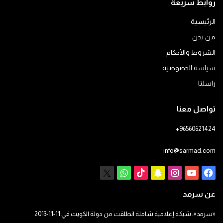
روابط سريعة
الرئيسية
من نحن
الشروط والأحكام
سياسة الخصوصية
راسلنا
تواصل معنا
+96560621424
info@sarmad.com
فيسبوك
يوتيوب
انستقرام
سناب
‫TikTok
X
واتساب
تشات
عن سرمد
«سرمد»، شبكة إعلامية شاملة انطلقت من دولة الكويت في 11-11-2013