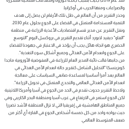
منذ عام 2019) جاءت بسبب جائحة كورونا والصدمات المناخية المتكررة
والصراعات ومنها الحرب في أوكرانيا.
وحذر التقرير من أن العالم في ظل تلك الأرقام لن يصل إلى هدف
التنمية المستدامة المتمثل في القضاء على الجوع بحلول عام 2030.
ونقل التقرير عن مدير قسم اقتصاديات الأغذية الزراعة في منظمة
"الفاو" ديفيد لابورد أثناء تقديم التقرير في بروكسل اليوم "التوسع
الحضري هو اتجاه هائل يجب أن يؤخذ في الاعتبار في جهودنا للقضاء
على الجوع وانعدام الأمن الغذائي وجميع أشكال سوء التغذية".
من جانبها قالت نائبة المدير العام للزراعة في المفوضية الأوروبية ماجدا
كوبزينسكا "التحليل الشامل كتقرير حالة انعدام الأمن الغذائي في
العالم يعد أمرا أساسيا لمساعدة صانعي السياسات على معالجة
انعدام الأمن الغذائي العالمي والتحدي المتمثل في تحويل الزراعة".
ولاحظ التقرير حدوث تقدم في الحد من الجوع في آسيا وأمريكا اللاتينية
لكن الجوع استمر في الارتفاع في غرب آسيا ومنطقة البحر الكاريبي وفي
جميع المناطق الهامشية في إفريقيا التي لا تزال المنطقة الأشد تضررا
حيث يواجه واحد من كل خمسة أشخاص الجوع في القارة أي أكثر من
ضعف المتوسط العالمي.