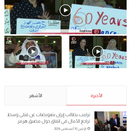
فيديو
.وقفة احتجاجية رمزية لـ”#البدون” في ساحة الإرادة 4-5-2019.
الأحد 5 مايو 2019
.وقفة احتجاجية رمزية
.كامل فرحان العنزي معتصم
لـ”#البدون” في ساحة الإرادة 4-
من البدون: ما تخافون من الله ..
5-2019.
نبيع مخدرات يعني ولا خمر؟!.
الأحد 5 مايو 2019
الأخيرة
الأحد 5 مايو 2019
الأشهر
ترامب يطالب إيران بتعويضات عن قتلى وسط
تراجع الآمال في اتفاق حول مضيق هرمز
الإثنين 10 أغسطس 2026