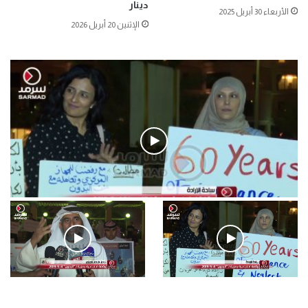
دينار
الأربعاء 30 أبريل 2025
الإثنين 20 أبريل 2026
فيديو
.وقفة احتجاجية رمزية لـ”#البدون” في ساحة الإرادة 4-5-2019.
الأحد 5 مايو 2019
.وقفة احتجاجية رمزية
.كامل فرحان العنزي معتصم
لـ”#البدون” في ساحة الإرادة 4-
من البدون: ما تخافون من الله ..