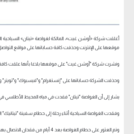
أغلقت شركة «أوشن غيت»، المالكة لغواصة «تيتان» السياحية ال
موقعها على الإنترنت وحذفت كافة حساباتها على مواقع التواصل 
ونشرت شركة "أوشن غيت" على موقعها بلاغا بأنها علقت كافة أنشط
وحذفت الشركة حساباتها على "إنستغرام" و"فيسبوك" و"تويتر" و"ل
يشار إلى أن الغواصة "تيتان" فقدت في مياه المحيط الأطلسي في الثام
وفقدت الغواصة السياحية أثناء رحلة إلى حطام سفينة "تيتانيك" العملاقة التي غرقت في عام 
وتم العثور على حطام الغواصة بعد 4 أيام من فقدان الاتصال بها، وتم انتشال الحطام مع رفات الركاب المفترضة.