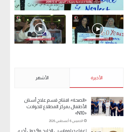
.وقفة احتجاجية رمزية لـ”#البدون” في ساحة الإرادة
4-5-2019.
الأحد 5 مايو 2019
.وقفة احتجاجية رمزية
.كامل فرحان العنزي
لـ”#البدون” في ساحة الإرادة
معتصم من البدون: ما
4-5-2019.
تخافون من الله .. نبيع
مخدرات يعني ولا خمر؟!.
الأحد 5 مايو 2019
الأخيرة
الأحد 5 مايو 2019
الأشهر
«الصحة»: افتتاح قسم علاج أسنان
الأطفال بمركز المطلاع للحوادث
«N10»
الخميس 6 أغسطس 2026
إعفاء دبلوماسيي الخليج و9 دول أخرى