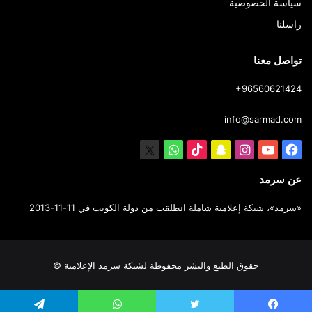
سياسة الخصوصية
راسلنا
تواصل معنا
+96560621424
info@sarmad.com
فيسبوك
يوتيوب
انستقرام
سناب
‫TikTok
X
واتساب
تشات
عن سرمد
«سرمد»، شبكة إعلامية شاملة انطلقت من دولة الكويت في 11-11-2013
حقوق الطبع والنشر محفوظة لشبكة سرمد الإعلامية
©