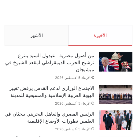
.وقفة احتجاجية رمزية
.كامل فرحان العنزي معتصم
لـ”#البدون” في ساحة الإرادة
من البدون: ما تخافون من
4-5-2019.
الله .. نبيع مخدرات يعني ولا
خمر؟!.
الأحد 5 مايو 2019
الأخيرة
الأحد 5 مايو 2019
الأشهر
من أصول مصرية.. عبدول السيد ينتزع
ترشيح الحزب الديمقراطي لمقعد الشيوخ في
ميشيجان
الأربعاء 5 أغسطس 2026
الاجتماع الوزاري لدعم القدس يرفض تغيير
الهوية العربية الإسلامية والمسيحية للمدينة
الأربعاء 5 أغسطس 2026
الرئيس المصري والعاهل البحريني يبحثان في
العلمين تطورات الأوضاع الإقليمية
الأربعاء 5 أغسطس 2026