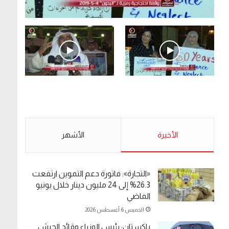
.وقفة احتجاجية رمزية لـ”#البدون” في ساحة الإرادة
4-5-2019.
الأحد 5 مايو 2019
.وقفة احتجاجية رمزية
.كامل فرحان العنزي
لـ”#البدون” في ساحة الإرادة
معتصم من البدون: ما
4-5-2019.
تخافون من الله .. نبيع
مخدرات يعني ولا خمر؟!.
الأحد 5 مايو 2019
الأخيرة
الأحد 5 مايو 2019
الأشهر
«التجارة»: فاتورة دعم التموين ارتفعت
26.3% إلى 24 مليون دينار خلال يونيو
الماضي
الخميس 6 أغسطس 2026
باكستان: رئيس الوزراء وقائد الجيش