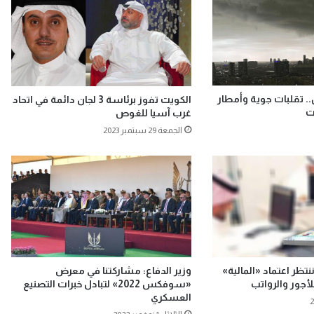
ل.. تقلبات جوية وأمطار
الكويت تفوز برئاسة 3 لجان دائمة في اتحاد
ت
غرب آسيا للغوص
الجمعة 29 سبتمبر 2023
نتظر اعتماد «المالية»
وزير الدفاع: مشاركتنا في معرض
للأجور والرواتب
«سوفكس 2022» لتبادل خبرات التصنيع
العسكري