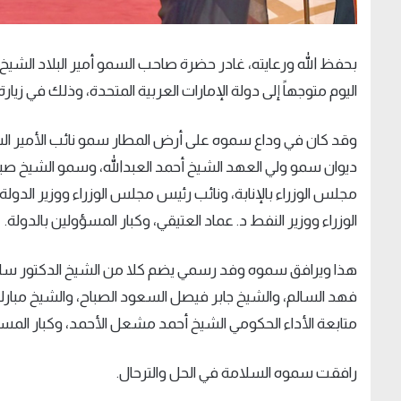
بحفظ الله ورعايته، غادر حضرة صاحب السمو أمير البلاد الش
اليوم متوجهاً إلى دولة الإمارات العربية المتحدة، وذلك في زيارة
وقد كان في وداع سموه على أرض المطار سمو نائب الأمير ال
ديوان سمو ولي العهد الشيخ أحمد العبدالله، وسمو الشيخ صب
مجلس الوزراء بالإنابة، ونائب رئيس مجلس الوزراء ووزير ال
الوزراء ووزير النفط د. عماد العتيقي، وكبار المسؤولين بالدولة.
هذا ويرافق سموه وفد رسمي يضم كلا من الشيخ الدكتور سالم ج
فهد السالم، والشيخ جابر فيصل السعود الصباح، والشيخ مبار
متابعة الأداء الحكومي الشيخ أحمد مشعل الأحمد، وكبار المسؤو
رافقت سموه السلامة في الحل والترحال.