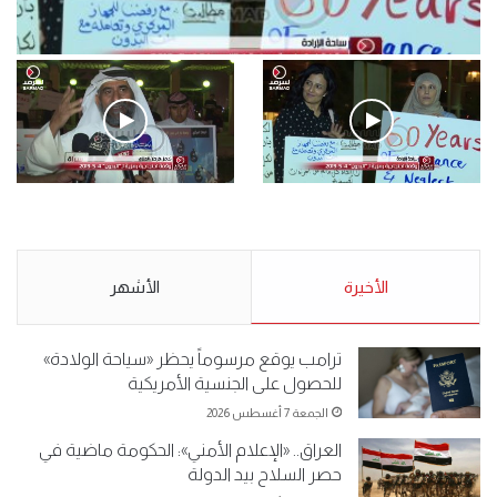
فيديو
.وقفة احتجاجية رمزية لـ”#البدون” في ساحة الإرادة 4-5-2019.
الأحد 5 مايو 2019
.وقفة احتجاجية رمزية
.كامل فرحان العنزي معتصم
لـ”#البدون” في ساحة الإرادة 4-
من البدون: ما تخافون من الله ..
5-2019.
نبيع مخدرات يعني ولا خمر؟!.
الأحد 5 مايو 2019
الأخيرة
الأحد 5 مايو 2019
الأشهر
ترامب يوقع مرسوماً يحظر «سياحة الولادة»
للحصول على الجنسية الأمريكية
الجمعة 7 أغسطس 2026
العراق.. «الإعلام الأمني»: الحكومة ماضية في
حصر السلاح بيد الدولة