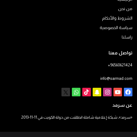
من نحن
الشروط والأحكام
سياسة الخصوصية
راسلنا
تواصل معنا
+96560621424
info@sarmad.com
فيسبوك
يوتيوب
انستقرام
سناب
‫TikTok
X
واتساب
تشات
عن سرمد
«سرمد»، شبكة إعلامية شاملة انطلقت من دولة الكويت في 11-11-2013