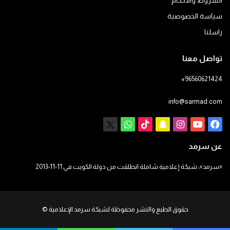
الشروط والأحكام
سياسة الخصوصية
راسلنا
تواصل معنا
+96560621424
info@sarmad.com
فيسبوك
يوتيوب
انستقرام
سناب
‫TikTok
X
واتساب
تشات
عن سرمد
«سرمد»، شبكة إعلامية شاملة انطلقت من دولة الكويت في 11-11-2013
حقوق الطبع والنشر محفوظة لشبكة سرمد الإعلامية
©