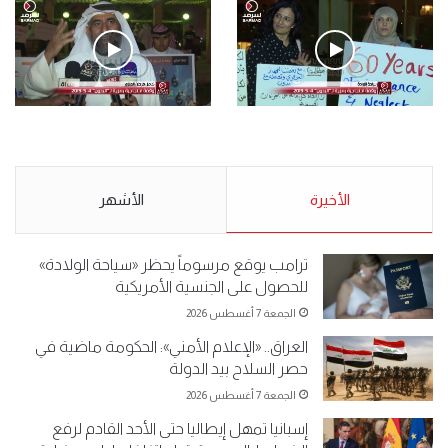
فيديو
.وقفة احتجاجية رمزية لـ”#البدون” في ساحة الإرادة 4-5-2019.
الأحد 5 مايو 2019
.وقفة احتجاجية رمزية
.كامل فرحان العنزي معتصم
لـ”#البدون” في ساحة الإرادة 4-
من البدون: ما تخافون من الله ..
5-2019.
نبيع مخدرات يعني ولا خمر؟!.
الأحد 5 مايو 2019
الأخيرة
الأحد 5 مايو 2019
الأشهر
ترامب يوقع مرسوماً يحظر «سياحة الولادة»
للحصول على الجنسية الأمريكية
الجمعة 7 أغسطس 2026
العراق.. «الإعلام الأمني»: الحكومة ماضية في
حصر السلاح بيد الدولة
الجمعة 7 أغسطس 2026
إسبانيا تمهل إيطاليا حتى الأحد القادم لرفع