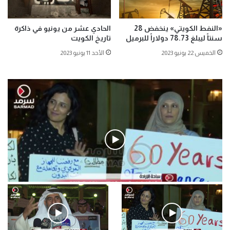
«النفط الكويتي» ينخفض 28
الحادي عشر من يونيو في ذاكرة
سنتاً ليبلغ 78.73 دولاراً للبرميل
تاريخ الكويت
الخميس 22 يونيو 2023
الأحد 11 يونيو 2023
فيديو
.وقفة احتجاجية رمزية لـ”#البدون” في ساحة الإرادة 4-5-2019.
الأحد 5 مايو 2019