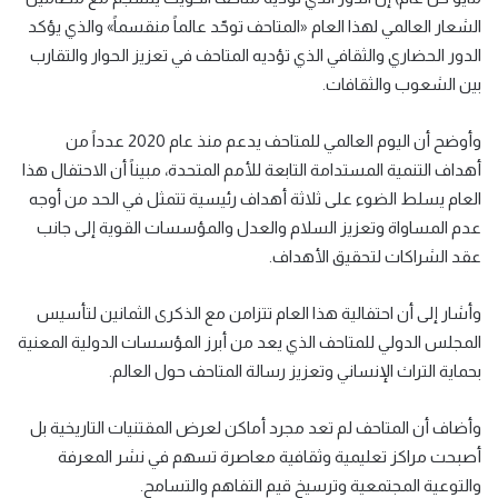
الشعار العالمي لهذا العام «المتاحف توحّد عالماً منقسماً» والذي يؤكد
الدور الحضاري والثقافي الذي تؤديه المتاحف في تعزيز الحوار والتقارب
بين الشعوب والثقافات.
وأوضح أن اليوم العالمي للمتاحف يدعم منذ عام 2020 عدداً من
أهداف التنمية المستدامة التابعة للأمم المتحدة، مبيناً أن الاحتفال هذا
العام يسلط الضوء على ثلاثة أهداف رئيسية تتمثل في الحد من أوجه
عدم المساواة وتعزيز السلام والعدل والمؤسسات القوية إلى جانب
عقد الشراكات لتحقيق الأهداف.
وأشار إلى أن احتفالية هذا العام تتزامن مع الذكرى الثمانين لتأسيس
المجلس الدولي للمتاحف الذي يعد من أبرز المؤسسات الدولية المعنية
بحماية التراث الإنساني وتعزيز رسالة المتاحف حول العالم.
وأضاف أن المتاحف لم تعد مجرد أماكن لعرض المقتنيات التاريخية بل
أصبحت مراكز تعليمية وثقافية معاصرة تسهم في نشر المعرفة
والتوعية المجتمعية وترسيخ قيم التفاهم والتسامح.