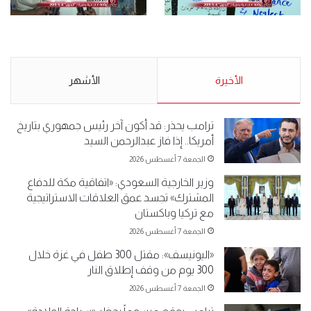
.وقفة احتجاجية رمزية
.كامل فرحان العنزي معتصم
لـ”#البدون” في ساحة الإرادة 4-
من البدون: ما تخافون من الله ..
5-2019.
نبيع مخدرات يعني ولا خمر؟!.
الأحد 5 مايو 2019
الأخيرة
الأحد 5 مايو 2019
الأشهر
ترامب يحذر: قد أكون آخر رئيس جمهوري بتاريخ
أمريكا.. إذا فاز عبدالرحمن السيد
الجمعة 7 أغسطس 2026
وزير الخارجية السعودي: «اتفاقية مكة للدفاع
المشترك» تجسد عمق العلاقات الاستراتيجية
مع تركيا وباكستان
الجمعة 7 أغسطس 2026
«اليونيسف»: مقتل 300 طفل في غزة خلال
300 يوم من وقف إطلاق النار
الجمعة 7 أغسطس 2026