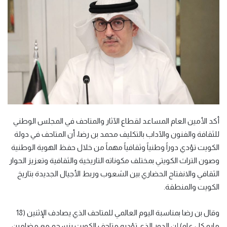
أكد الأمين العام المساعد لقطاع الآثار والمتاحف في المجلس الوطني
للثقافة والفنون والآداب بالتكليف محمد بن رضا، أن المتاحف في دولة
الكويت تؤدي دوراً وطنياً وثقافياً مهماً من خلال حفظ الهوية الوطنية
وصون التراث الكويتي بمختلف مكوناته التاريخية والثقافية وتعزيز الحوار
الثقافي والانفتاح الحضاري بين الشعوب وربط الأجيال الجديدة بتاريخ
الكويت والمنطقة.
وقال بن رضا بمناسبة اليوم العالمي للمتاحف الذي يصادف الإثنين (18
مايو كل عام) إن الدور الذي تؤديه متاحف الكويت ينسجم مع مضامين