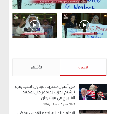
.وقفة احتجاجية رمزية لـ”#البدون” في ساحة الإرادة
4-5-2019.
الأحد 5 مايو 2019
.وقفة احتجاجية رمزية
.كامل فرحان العنزي
لـ”#البدون” في ساحة الإرادة
معتصم من البدون: ما
4-5-2019.
تخافون من الله .. نبيع
مخدرات يعني ولا خمر؟!.
الأحد 5 مايو 2019
الأخيرة
الأحد 5 مايو 2019
الأشهر
من أصول مصرية.. عبدول السيد ينتزع
ترشيح الحزب الديمقراطي لمقعد
الشيوخ في ميشيجان
الأربعاء 5 أغسطس 2026
الاجتماع الوزاري لدعم القدس يرفض