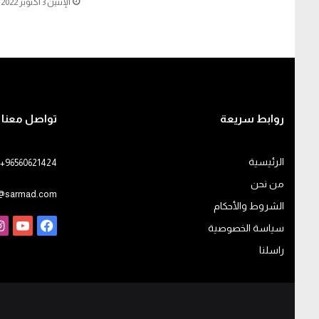
الإثنين 3 أكتوبر 2022
روابط سريعة
تواصل معنا
الرئيسية
+96560621424
من نحن
o@sarmad.com
الشروط والأحكام
فيسبوك
يوت
سياسة الخصوصية
راسلنا