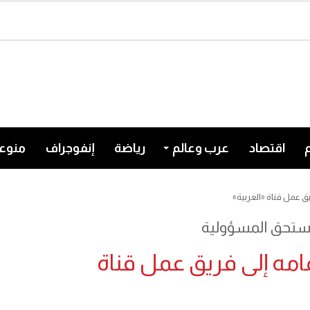
اقتصاد
عرب وعالم
رياضة
إنفوجراف
منوع
ق عمل قناة «العربية»
 تستحق المسؤولية
امه إلى فريق عمل قناة