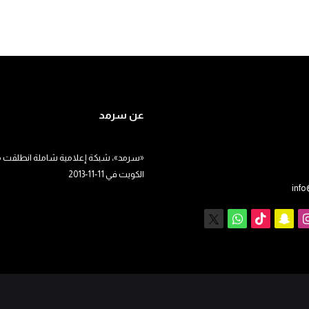
عن سرمد
«سرمد»، شبكة إعلامية شاملة انطلقت م
الكويت في 11-11-2013
inf
يوب
انستقرام
سناب
‫TikTok
X
واتساب
تشات