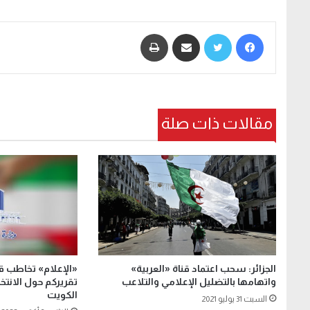
فيسبوك
تويتر
مشاركة عبر البريد
طباعة
مقالات ذات صلة
الجزائر: سحب اعتماد قناة «العربية»
«الإعلام» تخاطب قن
واتهامها بالتضليل الإعلامي والتلاعب
تقريركم حول الانتخا
الكويت
السبت 31 يوليو 2021