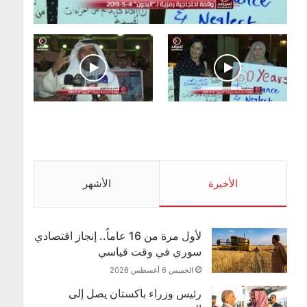
.وقفة احتجاجية رمزية لـ”#البدون” في ساحة الإرادة
4-5-2019.
الأحد 5 مايو 2019
.وقفة احتجاجية رمزية
.كامل فرحان العنزي
لـ”#البدون” في ساحة
معتصم من البدون: ما
الإرادة 4-5-2019.
تخافون من الله .. نبيع
مخدرات يعني ولا خمر؟!.
الأحد 5 مايو 2019
الأخيرة
الأحد 5 مايو 2019
الأشهر
لأول مرة من 16 عاماً.. إنجاز اقتصادي
سوري في وقت قياسي
الخميس 6 أغسطس 2026
رئيس وزراء باكستان يصل إلى