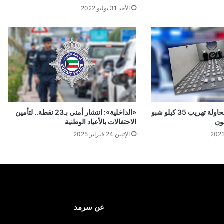
الأحد 31 يوليو 2022
«الداخلية»: إحباط محاولة تهريب 35 كيلو شبو
«الداخلية»: انتشار أمني بـ23 نقطة.. لتأمين
الاحتفالات بالأعياد الوطنية
الإثنين 24 فبراير 2025
عن سرمد