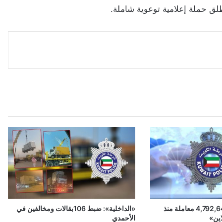
تطلق حملة إعلامية توعوية شاملة.
«الداخلية»: إنجاز 4,792,641 معاملة منذ
«الداخلية»: ضبط 106بقالات ومخالفين في
اين»
الأحمدي