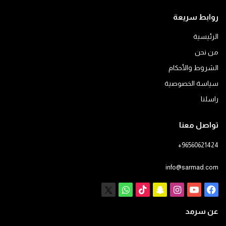
روابط سريعة
الرئيسية
من نحن
الشروط والأحكام
سياسة الخصوصية
راسلنا
تواصل معنا
+96560621424
info@sarmad.com
فيسبوك
يوتيوب
انستقرام
سناب
‫TikTok
X
واتساب
تشات
عن سرمد