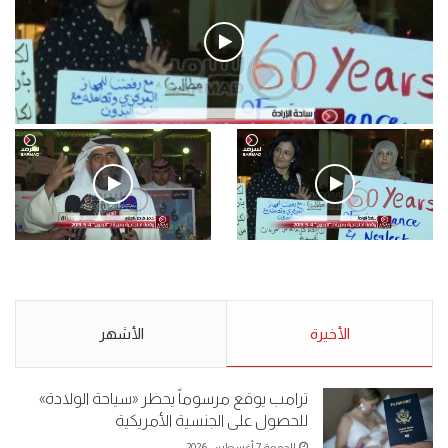
فيديو
.وقفة احتجاجية رمزية لـ”#البدون” في ساحة الإرادة 4-5-2019.
الأحد 5 مايو 2019
.وقفة احتجاجية رمزية
.كامل فرحان العنزي معتصم
لـ”#البدون” في ساحة الإرادة 4-
من البدون: ما تخافون من الله ..
5-2019.
نبيع مخدرات يعني ولا خمر؟!.
الأحد 5 مايو 2019
الأخيرة
الأحد 5 مايو 2019
الأشهر
ترامب يوقع مرسوماً يحظر «سياحة الولادة»
للحصول على الجنسية الأمريكية
الجمعة 7 أغسطس 2026