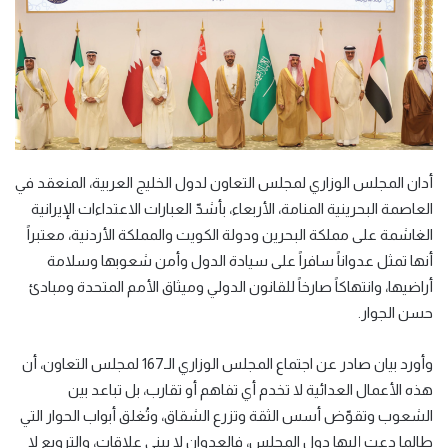
أدان المجلس الوزاري لمجلس التعاون لدول الخليج العربية، المنعقد في
العاصمة البحرينية المنامة، الأربعاء، بأشدّ العبارات الاعتداءات الإيرانية
الغاشمة على مملكة البحرين ودولة الكويت والمملكة الأردنية، معتبراً
أنها تمثل عدواناً سافراً على سيادة الدول وأمن شعوبها وسلامة
أراضيها، وانتهاكاً صارخاً للقانون الدولي وميثاق الأمم المتحدة ومبادئ
حسن الجوار.
وأورد بيان صادر عن اجتماع المجلس الوزاري الـ167 لمجلس التعاون، أن
هذه الأعمال العدائية لا تخدم أي تفاهم أو تقارب، بل تباعد بين
الشعوب وتقوّض أسس الثقة وتزرع الشقاق، وتُغلق أبواب الحوار التي
طالما دعت إليها دول المجلس، فالعدوان لا يبني علاقات، والترويع لا