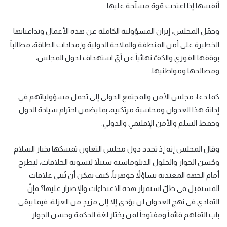
أنفسها إذا اعتدت قوة مسلّحة عليها.
وحمّل المجلس، إيران المسؤولية الكاملة عن هذه الأعمال وتداعياتها
الخطيرة على أمن المنطقة والملاحة الدولية وإمدادات الطاقة، مطالباً
بوقفها الفوري والكفّ نهائياً عن أيّ استهداف لدول المجلس،
ومصالحها ومواطنيها.
كما دعا، مجلس الأمن والمجتمع الدولي إلى تحمل مسؤولياتهم في
إدانة هذا العدوان ومحاسبة مرتكبيه، بما يضمن احترام سيادة الدول
وحفظ السلم والأمن الإقليمي والدولي.
وقال المجلس إنه إذ تجدد دول مجلس التعاون تمسكها بخيار السلام
وحُسن الجوار والحلول الدبلوماسية سبيلاً لتسوية الخلافات، ليطرح
أمام الجهة المعتدية تساؤلاً جوهرياً: كيف يمكن أن تُبنى علاقات
المستقبل في ظلّ استمرار هذه الاعتداءات والإصرار عليها؟ فإنّ
التمادي في نهج العدوان لن يؤدي إلا إلى مزيدٍ من العزلة، فيما يبقى
باب التفاهم قائماً ومفتوحاً لمن يختار لغة الحكمة وحسن الجوار.