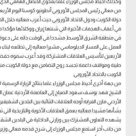
وكذلك أحيط مجلس الوزراء علما بفحوى الاتصال الهاتفي الذي ت
من معالي رئيس المجلس الأوروبي أنطونيو كوستا اليوم الأربعاء
دولة الكويت ودول الاتحاد الأوروبي حيث أعرب معاليه خلال ال
في أعقاب الهجمات الأخيرة التي شنتها إيران ووكلائها مؤكدا م
في منطقة الشرق الأوسط مشددا في الوقت ذاته على دعوة الات
العمل على المسار الدبلوماسي مشيرا معاليه إلى تطلعه لبناء شر
الأربعين لتأسيس العلاقات المشتركة وقد أعرب سموه حفظه 
طيبة ومواقف داعمة تجسد روح التضامن مع دولة الكويت منوها
الكويت بالاتحاد الأوروبي.
من جهة أخرى أحيط مجلس الوزراء علما بنتائج الزيارة الرسمية ال
الشيخ فهد يوسف سعود الصباح إلى العاصمة الأردنية عمان الأس
الأردني مازن الفراية أوجه العلاقات الثنائية بين البلدين الشقيق
بشأنها مشيدا معاليه بعمق العلاقات الأخوية والتاريخية التي 
يشهده التعاون المشترك بين وزارتي الداخلية في البلدين الش
من جانب آخر استمع مجلس الوزراء إلى شرح قدمه معالي وزير ال