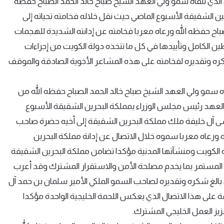
الذي تلقاه سمو ولي العهد الشيخ صباح خالد الحمد الصباح حفظه
الشقيقة الأسبوع الماضي حيث نقل خلاله فخامته تحياته إلى
باح حفظه الله ورعاه معربا فخامته عن إدانته الشديدة للهجمات
ين الكامل وتأييدها في كل ما تتخذه دولة الكويت من إجراءات
ه وتقديره لفخامته على هذه المشاعر الأخوية الصادقة والموقف
اه سمو ولي العهد الشيخ صباح خالد الحمد الصباح حفظه الله من
العهد رئيس مجلس الوزراء بمملكة البحرين الشقيقة الأسبوع
ى آل خليفة ملك مملكة البحرين الشقيقة إلى أخيه حضرة صاحب
ه ورعاه معربا سموه خلال الاتصال عن إدانة مملكة البحرين
لة الكويت ومنشآتها المدنية مؤكدا تضامن مملكة البحرين الشقيقة
 المستمر بما يخدم مصلحة الأمن والاستقرار المشترك وقد أعرب
بالغ شكره وتقديره لصاحب السمو الملكي الأمير سلمان بن حمد آل
 على هذا الاتصال الذي يعكس اللحمة الخليجية الواحدة مؤكدا
يز العمل الخليجي المشترك.