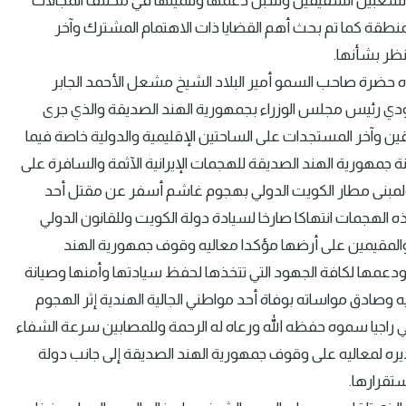
 والشعبين الشقيقين وسبل دعمها وتنميتها في مختلف المجالات
منطقة كما تم بحث أهم القضايا ذات الاهتمام المشترك وآخر
نظر بشأنها.
اه حضرة صاحب السمو أمير البلاد الشيخ مشعل الأحمد الجابر
 مودي رئيس مجلس الوزراء بجمهورية الهند الصديقة والذي جرى
ين وآخر المستجدات على الساحتين الإقليمية والدولية خاصة فيما
نة جمهورية الهند الصديقة للهجمات الإيرانية الآثمة والسافرة على
ن ولمبنى مطار الكويت الدولي بهجوم غاشم أسفر عن مقتل أحد
ه الهجمات انتهاكا صارخا لسيادة دولة الكويت وللقانون الدولي
ن والمقيمين على أرضها مؤكدا معاليه وقوف جمهورية الهند
دعمها لكافة الجهود التي تتخذها لحفظ سيادتها وأمنها وصيانة
صادق مواساته بوفاة أحد مواطني الجالية الهندية إثر الهجوم
لي راجيا سموه حفظه الله ورعاه له الرحمة وللمصابين سرعة الشفاء
ره لمعاليه على وقوف جمهورية الهند الصديقة إلى جانب دولة
تقرارها.