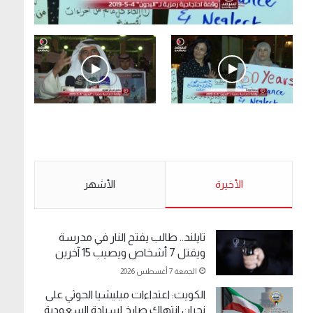
.وقفة احتجاجية رمزية لـ”#البدون” في ساحة الإرادة
4-5-2019.
الأحد 5 مايو 2019
.وقفة احتجاجية رمزية
.كامل فرحان العنزي
لـ”#البدون” في ساحة الإرادة
معتصم من البدون: ما
4-5-2019.
تخافون من الله .. نبيع
مخدرات يعني ولا خمر؟!.
الأحد 5 مايو 2019
الأخيرة
الأحد 5 مايو 2019
الأشهر
تايلند.. طالب يفتح النار في مدرسة
ويقتل 7 أشخاص ويصيب 15 آخرين
الجمعة 7 أغسطس 2026
الكويت: اعتداءات ميليشيا الحوثي على
نجران انتهاك صارخ لسيادة السعودية