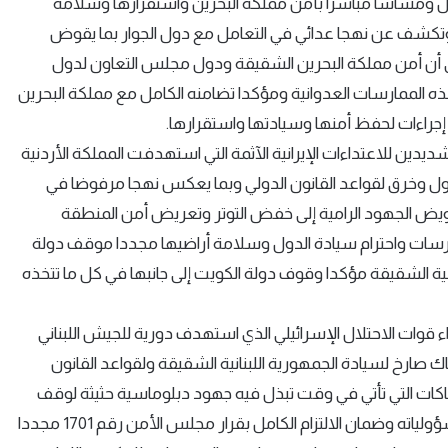
ل ومساسا مباشرا بأمن مملكة البحرين واستقرارها وسلامة
وتكشف عن نهجا عدائي في التعامل مع دول الجوار بما يقوض
 أن أمن مملكة البحرين الشقيقة ودول مجلس التعاون لدول
هذه الممارسات العدوانية ومؤكدا تضامنه الكامل مع مملكة البحرين
جراءات لحفظ أمنها وسيادتها واستقرارها.
ين للاعتداءات الإيرانية الآثمة التي استهدفت المملكة الأردنية
دول وخرق لقواعد القانون الدولي وبما يعكس نهجا مرفوضا في
ويض الجهود الرامية إلى خفض التوتر وتعريض أمن المنطقة
رسات واحترام سيادة الدول وسلامة أراضيها مجددا موقف دولة
مية الشقيقة مؤكدا وقوف دولة الكويت إلى جانبها في كل ما تتخذه
 قوات الاحتلال الإسرائيلي الذي استهدف دورية للجيش اللبناني
ارخ لسيادة الجمهورية اللبنانية الشقيقة ولقواعد القانون
اكات التي تأتي في وقت تبذل فيه جهود دبلوماسية حثيثة لوقف
الاعتداءات وتهدئة التصعيد داعيا المجتمع الدولي إلى تحمل مسؤولياته وضمان الالتزام الكامل بقرار مجلس الأمن رقم 1701 مجددا