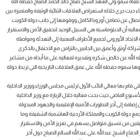
لقاه سمو ولي العهد الشيخ صباح خالد الحمد الصباح حفظه الله
 حيث جرى خلاله استعراض العلاقات الثنائية الوثيقة والمتميزة بين
اتصال عن تضامن أوروبا الكامل ووقوفها إلى جانب دولة الكويت
عاليه أن الدبلوماسية هي السبيل الوحيد لتحقيق الأمن والاستقرار
حاد الأوروبي لجميع الأطراف المعنية إلى التهدئة ومواصلة
اكة أوثق وأعمق بين الجانبين بالتزامن مع الاحتفال بالذكرى
الله عن خالص شكره وتقديره لمعاليه على ما أبداه من مشاعر
 سموه حفظه الله على عمق العلاقات التاريخية التي تربط دولة
تي قام بها معالي النائب الأول لرئيس مجلس الوزراء ووزير الداخلية
بوع الماضي حيث بحث معاليه خلال الزيارة مع وزير الداخلية
ين إضافة إلى آخر التطورات الأمنية الإقليمية والجهود المبذولة
تجمع دولة الكويت والمملكة الأردنية الهاشمية الشقيقة وما
قيقين من تنسيق متواصل يسهم في تعزيز الأمن والاستقرار.
دفاع الشيخ عبدالله علي عبدالله السالم الصباح حول آخر