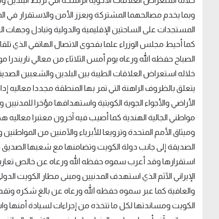
خلاله استعراض العلاقات الأخوية الراسخة التي تربط البلدين
وبما يخدم مصالحهما المشتركة ويعزز الأمن والاستقرار في ال
المستجدات على الساحتين الإقليمية والدولية وتبادل وجهات ال
كما أحيط مجلس الوزراء علما بفحوى الاتصال الهاتفي الذي تلق
الصباح حفظه الله ورعاه يوم أمس الثلاثاء من معالي ناريندرا
خلاله استعراض العلاقات الطيبة بين البلدين والشعبين الصديق
يتعلق بالظروف الراهنة التي تمر بها المنطقة مجددا معاليه إدا
الأراضي والأجواء الجوية الكويتية واستهدافها مؤخرا للمدنيي
مواطني الجالية الهندية كما أصيب فيه آخرون معتبرا معاليه هذ
وميثاق الأمم المتحدة وترويعا للأبرياء والآمنين من المواطني
الصديقة إلى جانب دولة الكويت وتضامنها مع شعبها الصديق و
استقرارها وقد أعرب سموه حفظه الله ورعاه عن خالص تعازيه و
الإيراني الآثم الذي استهدف المدنيين ومبنى مطار الكويت الدو
والعافية كما عبر سموه حفظه الله ورعاه عن بالغ شكره وتقدي
الكويت ومساندتها لكل ما تتخذه من إجراءات لسيادة أمنها واس