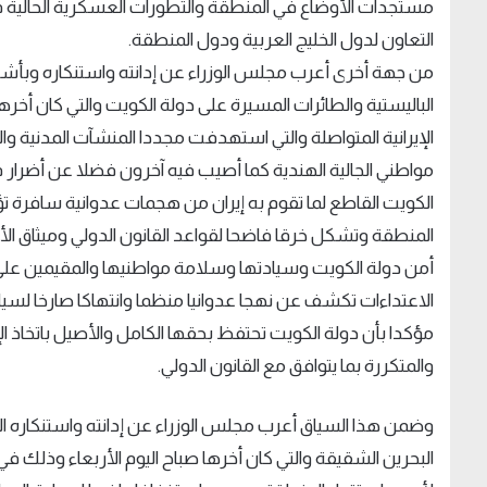
مستجدات الأوضاع في المنطقة والتطورات العسكرية الحالية في
التعاون لدول الخليج العربية ودول المنطقة.
من جهة أخرى أعرب مجلس الوزراء عن إدانته واستنكاره وبأشد العب
الباليستية والطائرات المسيرة على دولة الكويت والتي كان أخر
الإيرانية المتواصلة والتي استهدفت مجددا المنشآت المدنية و
مواطني الجالية الهندية كما أصيب فيه آخرون فضلا عن أضرار 
الكويت القاطع لما تقوم به إيران من هجمات عدوانية سافرة تؤ
أمن دولة الكويت وسيادتها وسلامة مواطنيها والمقيمين على
الاعتداءات تكشف عن نهجا عدوانيا منظما وانتهاكا صارخا لسياد
مؤكدا بأن دولة الكويت تحتفظ بحقها الكامل والأصيل باتخاذ الإج
والمتكررة بما يتوافق مع القانون الدولي.
وضمن هذا السياق أعرب مجلس الوزراء عن إدانته واستنكاره الشد
البحرين الشقيقة والتي كان أخرها صباح اليوم الأربعاء وذلك في