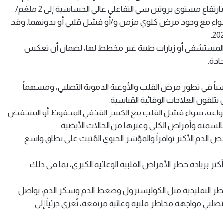
مدى انتشار وخصائص المخاطر الالتهابية المرتفعة، والمُعرّفة بارتفاع مستوى بروتين سي التفاعلي عالي الحساسية إلى 2 ملغم/
 سواء مع وجود مرض كلوي مزمن و/أو فشل قلبي أو بدونهما. وقد
لى المستشفى أو زيارات طبية غير مخطط لها، لضمان أن تعكس
ادة.
ئيسياً في تطور مرض القلب والأوعية الدموية التصلبي، ومسهماً
يتلقون العلاجات الوقائية القياسية.
ع أنواعه، سواء فشل القلب مع الكسر القذفي المحفوظ أو المنخفض
لسمنة وأمراض الكلى وغيرها من الحالات الأيضية.
تبار بروتين سي التفاعلي عالي الحساسية «hsCRP» فحص الدم الأكثر توافراً والمؤشر الحيوي المُثبت على نطاق واسع
ب القلبي الوعائي البالغة 2 ملغم/لتر أو أكثر بزيادة خطر الأمراض القلبية الوعائية الكبرى، بما في ذلك
الخطر التقليدية مثل الكوليسترول وضغط الدم وسكر الدم، يواصل
بي مواجهة مخاطر قلبية وعائية مرتفعة، تُعزى جزئياً إلى