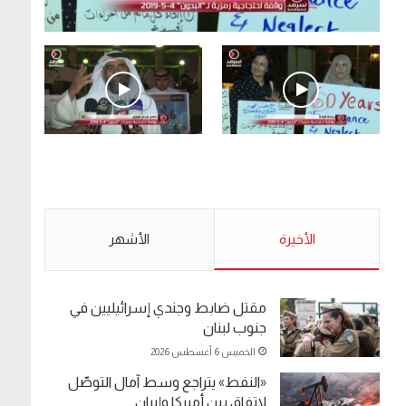
.وقفة احتجاجية رمزية لـ”#البدون” في ساحة الإرادة
4-5-2019.
الأحد 5 مايو 2019
.وقفة احتجاجية رمزية
.كامل فرحان العنزي
لـ”#البدون” في ساحة الإرادة
معتصم من البدون: ما
4-5-2019.
تخافون من الله .. نبيع
مخدرات يعني ولا خمر؟!.
الأحد 5 مايو 2019
الأخيرة
الأحد 5 مايو 2019
الأشهر
مقتل ضابط وجندي إسرائيليين في
جنوب لبنان
الخميس 6 أغسطس 2026
«النفط» يتراجع وسط آمال التوصّل
لاتفاق بين أميركا وإيران