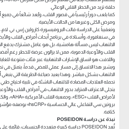
حلقة تزيد من الخطر القلبي الوعائي.
كما يلعب دوراً رئيسياً في قصور القلب، ويُعد شائعاً في جميع
ومرض الكلى وغيرها من الحالات الأيضية.
وتعقيباً على الدراسة قالت البروفيسورة كارولين إس. بي. لا
الالتهاب ليس مسألة هامشية، بل هو عامل مشترك يدفع المخا
القلب والأوعية الدموية، ممن لا يزالون عرضة للخطر رغم أفضل ال
واللافت هو اتساق الإشارات الالتهابية عبر فئات متنوعة للغاي
ويشير هذا الاتساق إلى مسار عملي للمضي قدماً، يتمثل في تحد
الالتهاب بشكل مباشر. وهذا يعيد صياغة الطريقة التي ينبغي أن نن
تحمله العلاجات المضادة للالتهاب الناشئة في تلبية احتياج طبي ح
يتجلى الاعتراف المتزايد بدور الالتهاب في أمراض القلب والأوعي
بروتين سي التفاعلي عالي
كثافة.
نبذة عن دراسة POSEIDON
تُعد POSEIDON دراسة كبيرة متعددة الجنسيات، قا