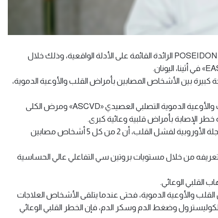
أعلنت شركة نوفو نورديسك اليوم عن نتائج جديدة من دراسة POSEIDON الرائدة القائمة على الأدلة الواقعية، وذلك خلال
رجة كبيرة بين الأشخاص المصابين بأمراض القلب والأوعية الدموية،
ووجدت الدراسة أن 2 من كل 5 أشخاص مصابين بمرض القلب والأوعية الدموية التصلبي العصيدي «ASCVD» ومرض الكلى
وأظهر تحليل ثانٍ من دراسة POSEIDON، نُشر مؤخراً في المجلة الأوروبية لفشل القلب، أن 2 من كل 5 أشخاص مصابين
قلبي الوعائي وتعريفه من خلال مستويات بروتين سي التفاعلي عالي الحساسية
ض القلب والأوعية الدموية، فحتى عندما يتلقى الأشخاص العلاجات
كوليسترول وضغط الدم وسكر الدم، فإن الخطر القلبي الوعائي