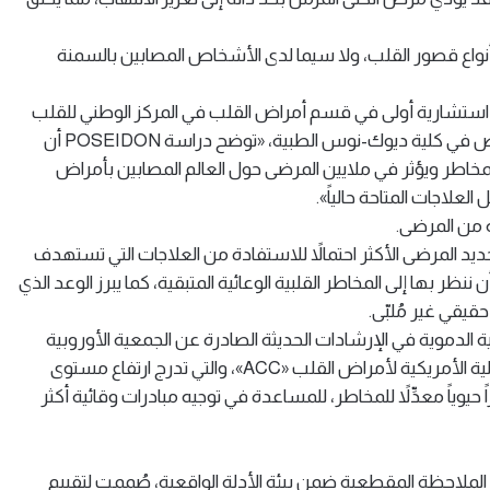
 أنواع قصور القلب، ولا سيما لدى الأشخاص المصابين بالسمنة
م، استشارية أولى في قسم أمراض القلب في المركز الوطني للقلب
في سنغافورة، وأستاذة في برنامج أبحاث أمراض القلب والأيض في كلية ديوك-نوس الطبية، «توضح دراسة POSEIDON أن
طر ويؤثر في ملايين المرضى حول العالم المصابين بأمراض
علاجات المتاحة حالياً».
ة من المرضى.
يد المرضى الأكثر احتمالاً للاستفادة من العلاجات التي تستهدف
ظر بها إلى المخاطر القلبية الوعائية المتبقية، كما يبرز الوعد الذي
قيقي غير مُلبّى.
ة الدموية في الإرشادات الحديثة الصادرة عن الجمعية الأوروبية
لأمراض القلب «ESC»، وجمعية القلب الأمريكية «AHA»، والكلية الأمريكية لأمراض القلب «ACC»، والتي تدرج ارتفاع مستوى
 الحساسية «hsCRP» بوصفه مؤشراً حيوياً معدِّلاً للمخاطر، للمساعدة في توجيه مبادرات وقائية أكثر
ئمة على الملاحظة المقطعية ضمن بيئة الأدلة الواقعية، صُممت لتقييم