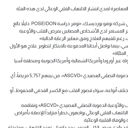
مات العالمية المعاصرة لمدى انتشار الالتهاب القلبي الوعائي لدى هذه الفئة
بدوره علّق فيليب كنوب، نائب الرئيس الأول والرئيس الطبي في شركة نوفو نورديسك، «توفر دراسة POSEIDON دليلاً بالغ
للخطر المستمر لدى الأشخاص المصابين بمرض القلب والأوعية
غم تلقيهم العلاج وفق معايير الرعاية الحالية».
، بينما نواصل أبحاثنا المدفوعة بالابتكار لتطوير علاج هو الأول
ملبّاة».
 دراسة POSEIDON تسجيل 18,904 مريضاً في 18 دولة عبر أوروبا وأمريكا الشمالية وأمريكا الجنوبية ومنطقة آسيا
وضمّت الدراسة 13,475 مريضاً مصاباً بمرض القلب والأوعية الدموية التصلبي العصيدي «ASCVD»، من بينهم 5,757 مريضاً، أي
 قصور القلب بمختلف أنواعه، سواء قصور القلب مع الكسر القذفي المحفوظ، أو
ة الدموية التصلبي العصيدي «ASCVD» وتفاقمه.
اب القلبي الوعائي يواجهون خطراً متزايداً للإصابة بأمراض
الوفاة القلبية الوعائية.
التهاب أيضاً في تفاقم مرض الكلى المزمن «CKD»، وقد يؤدي مرض الكلى المزمن بحد ذاته إلى تعزيز الالتهاب، مما يخلق