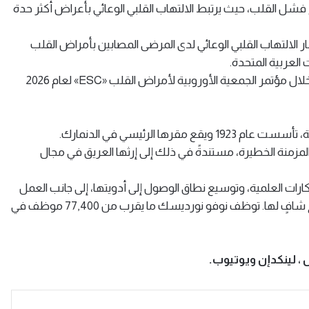
فشل القلب، حيث يرتبط الالتهاب القلبي الوعائي بأعراض أكثر حدة
 الالتهاب القلبي الوعائي لدى المرضى المصابين بأمراض القلب
العربية المتحدة.
وسيتم عرض نتائج هذه الدراسة ضمن ملصق علمي مُناقش خلال مؤتمر الجمعية الأوروبية لأمراض القلب «ESC» لعام 2026
ا الرئيسي في الدنمارك.
مزمنة الخطيرة، مستندةً في ذلك إلى إرثها العريق في مجال
ات العلمية، وتوسيع نطاق الوصول إلى أدويتها، إلى جانب العمل
على الوقاية من الأمراض، والتوصل في نهاية المطاف إلى علاج شافٍ لها. توظف نوفو نورديسك ما يقرب من 77,400 موظف في
 لينكدإن ويوتيوب.