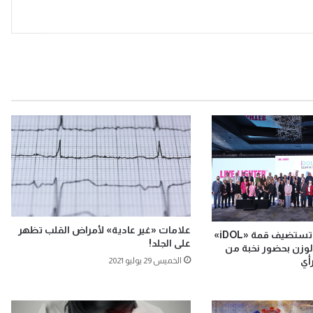
علامات «غير عادية» لأمراض القلب تظهر
«نوفو نورديسك» تستضيف قمة «iDOL»
على الجلد!
 الوزن بحضور نخبة من
أي
الخميس 29 يوليو 2021