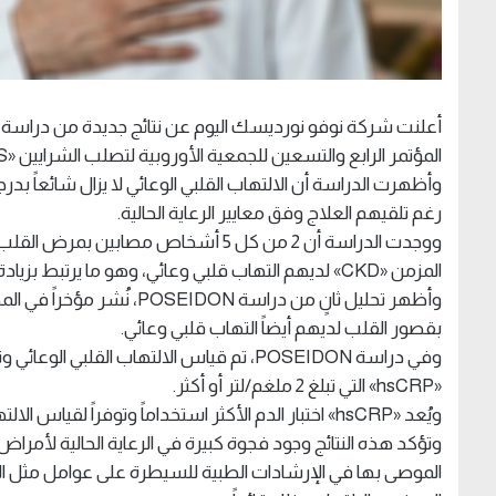
المؤتمر الرابع والتسعين للجمعية الأوروبية لتصلب الشرايين «EAS» في أثينا، اليونان.
وأظهرت الدراسة أن الالتهاب القلبي الوعائي لا يزال شائعاً بد
رغم تلقيهم العلاج وفق معايير الرعاية الحالية.
المزمن «CKD» لديهم التهاب قلبي وعائي، وهو ما يرتبط بزيادة خطر الإصابة بأمراض قلبية وعائية كبرى.
بقصور القلب لديهم أيضاً التهاب قلبي وعائي.
وفي دراسة POSEIDON، تم قياس الالتهاب ال
«hsCRP» التي تبلغ 2 ملغم/لتر أو أكثر.
ويُعد «hsCRP» اختبار الدم الأكثر استخداماً وتوفراً لقياس الالتهاب القلبي الوعائي.
وتؤكد هذه النتائج وجود فجوة كبيرة في الرعاية الحالية لأمرا
الموصى بها في الإرشادات الطبية للسيطرة على عوامل مثل ال