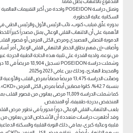
المدفوع بالالتهاب يظل قائماً.
وتمثل دراسة POSEIDON واحدة من أكبر التقيي
السكانية عالية الخطورة.
الأهمية على أن الالتهاب القلبي الوعائي يمثل مصدراً كبيراً 
الدموية التصلبي العصيدي ومرض الكلى المزمن أو قصور القلب، ر
وأضاف «إن فهم نطاق الخطر الالتهابي القلبي الوعائي أمر أساسي
من نوعه، ولديه القدرة على تلبية هذه الحاجة الطبية الحرجة غير ال
وشملت
والمحيط الهادئ، وذلك بين عامي 2023 و2025.
بنسبة 42.7%، كانوا مصابين أيضاً بمرض الكلى المزمن «CKD».
كما شملت الدراسة 11,809 مرضى يعانون من
المنخفض بدرجة طفيفة، أو المنخفض.
يلعب الالتهاب القلبي الوعائي دوراً محورياً في تطور مرض القلب والأوعي
وقد أظهرت دراسات متعددة أن الأشخاص الذين يعانون من الالته
قلبية وعائية كبرى، بما في ذلك النوبة القلبية والسكتة الدماغية و
يسهم ال