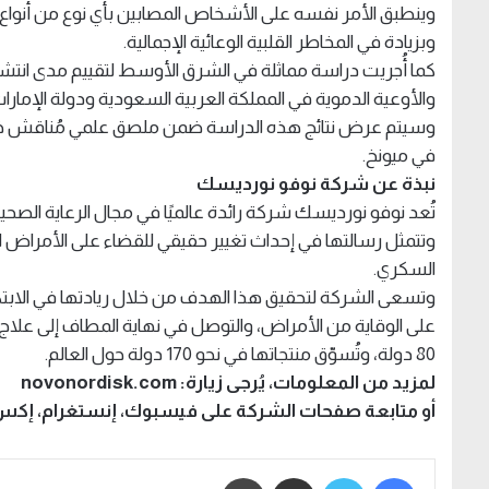
وينطبق الأمر نفسه على الأشخاص المصابين بأي نوع من أنواع 
وبزيادة في المخاطر القلبية الوعائية الإجمالية.
كما أُجريت دراسة مماثلة في الشرق الأوسط لتقييم مدى انتشار
والأوعية الدموية في المملكة العربية السعودية ودولة الإمارات 
في ميونخ.
نبذة عن شركة نوفو نورديسك
تُعد نوفو نورديسك شركة رائدة عالميًا في مجال الرعاية الصحية، تأسست عام 1923 ويقع مقره
وتتمثل رسالتها في إحداث تغيير حقيقي للقضاء على الأمراض ال
السكري.
وتسعى الشركة لتحقيق هذا الهدف من خلال ريادتها في الابتكار
80 دولة، وتُسوّق منتجاتها في نحو 170 دولة حول العالم.
لمزيد من المعلومات، يُرجى زيارة: novonordisk.com
أو متابعة صفحات الشركة على فيسبوك، إنستغرام، إكس ،
فيسبوك
تويتر
مشاركة عبر البريد
طباعة