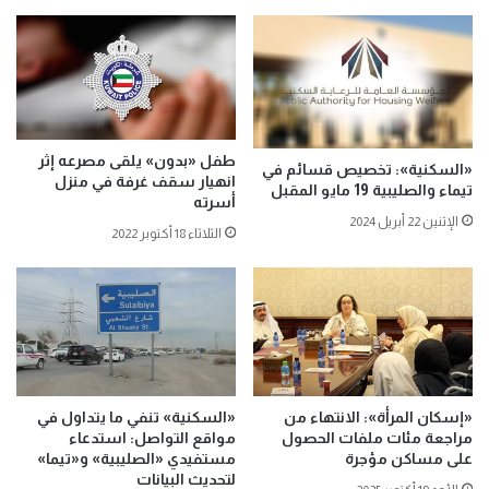
طفل «بدون» يلقى مصرعه إثر
«السكنية»: تخصيص قسائم في
انهيار سقف غرفة في منزل
تيماء والصليبية 19 مايو المقبل
أسرته
الإثنين 22 أبريل 2024
الثلاثاء 18 أكتوبر 2022
«إسكان المرأة»: الانتهاء من
«السكنية» تنفي ما يتداول في
مراجعة مئات ملفات الحصول
مواقع التواصل: استدعاء
على مساكن مؤجرة
مستفيدي «الصليبية» و«تيما»
لتحديث البيانات