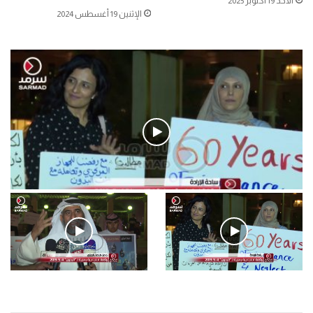
الأحد 19 أكتوبر 2025
الإثنين 19 أغسطس 2024
فيديو
.وقفة احتجاجية رمزية لـ”#البدون” في ساحة الإرادة 4-5-2019.
الأحد 5 مايو 2019
.وقفة احتجاجية رمزية
.كامل فرحان العنزي معتصم
لـ”#البدون” في ساحة الإرادة 4-
من البدون: ما تخافون من الله ..