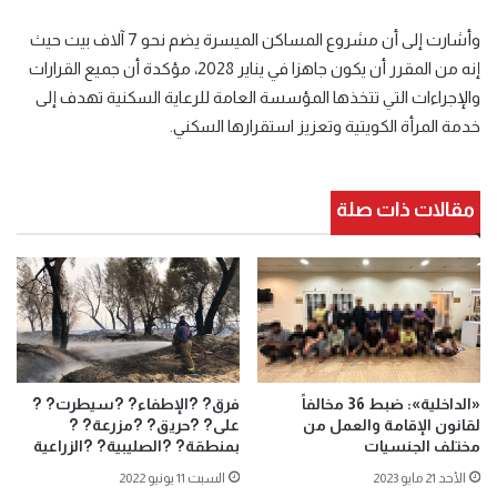
وأشارت إلى أن مشروع المساكن الميسرة يضم نحو 7 آلاف بيت حيث
إنه من المقرر أن يكون جاهزا في يناير 2028، مؤكدة أن جميع القرارات
والإجراءات التي تتخذها المؤسسة العامة للرعاية السكنية تهدف إلى
خدمة المرأة الكويتية وتعزيز استقرارها السكني.
مقالات ذات صلة
«الداخلية»: ضبط 36 مخالفاً
فرق? ?الإطفاء? ?سيطرت? ?
لقانون الإقامة والعمل من
على? ?حريق? ?مزرعة? ?
مختلف الجنسيات
بمنطقة? ?الصليبية? ?الزراعية
الأحد 21 مايو 2023
السبت 11 يونيو 2022