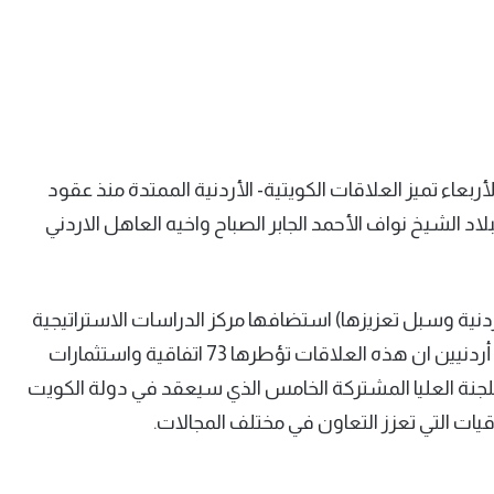
لأربعاء تميز العلاقات الكويتية- الأردنية الممتدة منذ عقود
د الشيخ نواف الأحمد الجابر الصباح واخيه العاهل الاردني
ردنية وسبل تعزيزها) استضافها مركز الدراسات الاستراتيجية
في الجامعة الأردنية بحضور مسؤولين ونواب واكاديميين أردنيين ان هذه العلاقات تؤطرها 73 اتفاقية واستثمارات
 خلال اجتماع اللجنة العليا المشتركة الخامس الذي سيعقد في دولة الكويت
قيات التي تعزز التعاون في مختلف المجالات.