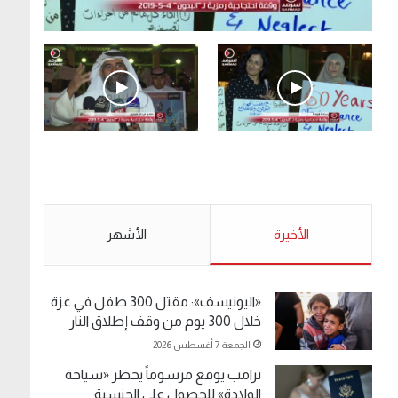
.وقفة احتجاجية رمزية لـ”#البدون” في ساحة الإرادة
4-5-2019.
الأحد 5 مايو 2019
.وقفة احتجاجية رمزية
.كامل فرحان العنزي
لـ”#البدون” في ساحة الإرادة
معتصم من البدون: ما
4-5-2019.
تخافون من الله .. نبيع
مخدرات يعني ولا خمر؟!.
الأحد 5 مايو 2019
الأخيرة
الأحد 5 مايو 2019
الأشهر
«اليونيسف»: مقتل 300 طفل في غزة
خلال 300 يوم من وقف إطلاق النار
الجمعة 7 أغسطس 2026
ترامب يوقع مرسوماً يحظر «سياحة
الولادة» للحصول على الجنسية