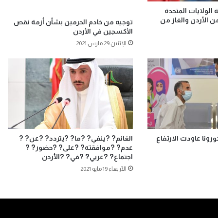
 الولايات المتحدة
من الأردن والغاز من
توجيه من خادم الحرمين بشأن أزمة نقص
الأكسجين في الأردن
الإثنين 29 مارس 2021
كورونا عاودت الارتفاع
الغانم? ?ينفي? ?ما? ?يتردد? ?عن? ?
عدم? ?موافقته? ?على? ?حضور? ?
اجتماع? ?عربي? ?في? ?الأردن
الأربعاء 19 مايو 2021