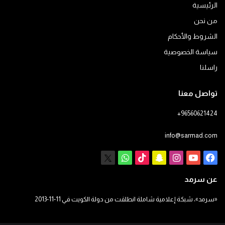
الرئيسية
من نحن
الشروط والأحكام
سياسة الخصوصية
راسلنا
تواصل معنا
+96560621424
info@sarmad.com
فيسبوك
يوتيوب
انستقرام
سناب
‫TikTok
X
واتساب
تشات
عن سرمد
«سرمد»، شبكة إعلامية شاملة انطلقت من دولة الكويت في 11-11-2013