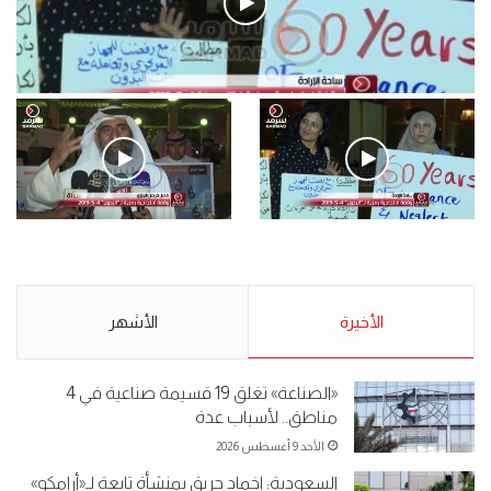
فيديو
.وقفة احتجاجية رمزية لـ”#البدون” في ساحة الإرادة 4-5-2019.
الأحد 5 مايو 2019
.وقفة احتجاجية رمزية
.كامل فرحان العنزي معتصم
لـ”#البدون” في ساحة الإرادة 4-
من البدون: ما تخافون من الله ..
5-2019.
نبيع مخدرات يعني ولا خمر؟!.
الأحد 5 مايو 2019
الأخيرة
الأحد 5 مايو 2019
الأشهر
«الصناعة» تغلق 19 قسيمة صناعية في 4
مناطق.. لأسباب عدة
الأحد 9 أغسطس 2026
السعودية: إخماد حريق بمنشأة تابعة لـ«أرامكو»