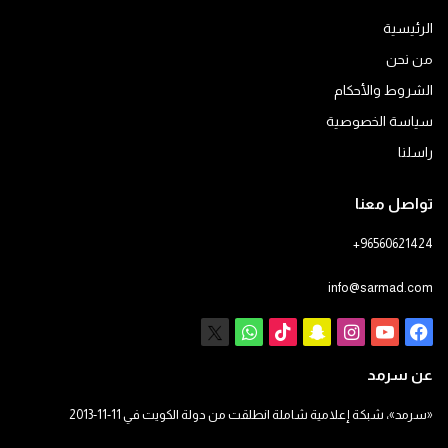
الرئيسية
من نحن
الشروط والأحكام
سياسة الخصوصية
راسلنا
تواصل معنا
+96560621424
info@sarmad.com
فيسبوك
يوتيوب
انستقرام
سناب
‫TikTok
X
واتساب
تشات
عن سرمد
«سرمد»، شبكة إعلامية شاملة انطلقت من دولة الكويت في 11-11-2013