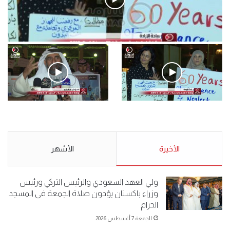
فيديو
.وقفة احتجاجية رمزية لـ”#البدون” في ساحة الإرادة 4-5-2019.
الأحد 5 مايو 2019
.وقفة احتجاجية رمزية
.كامل فرحان العنزي معتصم
لـ”#البدون” في ساحة الإرادة 4-
من البدون: ما تخافون من الله ..
5-2019.
نبيع مخدرات يعني ولا خمر؟!.
الأحد 5 مايو 2019
الأخيرة
الأحد 5 مايو 2019
الأشهر
ولي العهد السعودي والرئيس التركي ورئيس
وزراء باكستان يؤدون صلاة الجمعة في المسجد
الحرام
الجمعة 7 أغسطس 2026