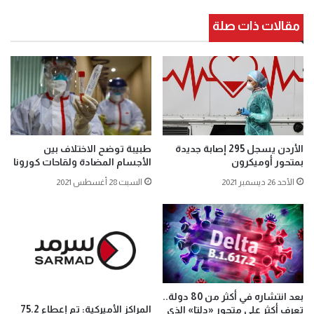
مقالات ذات صلة
الأردن يسجل 295 إصابة جديدة
طبيبة توضح الاختلاف بين
بمتحور أوميكرون
الأجسام المضادة ولقاحات كورونا
الأحد 26 ديسمبر 2021
السبت 28 أغسطس 2021
بعد انتشاره في أكثر من 80 دولة..
المراكز الأميركية: تم إعطاء 75.2
تعرف أكثر على متحور «دلتا» الذي