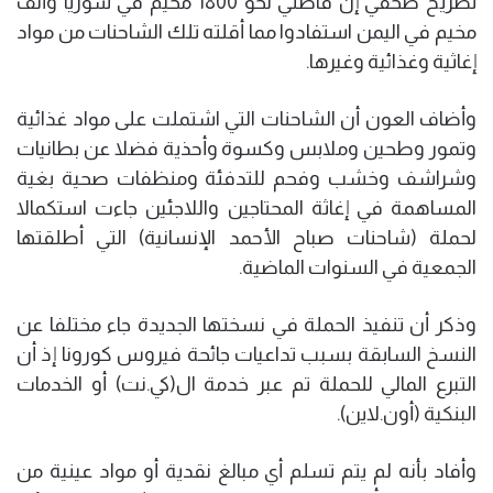
تصريح صحفي إن قاطني نحو 1800 مخيم في سوريا وألف
مخيم في اليمن استفادوا مما أقلته تلك الشاحنات من مواد
إغاثية وغذائية وغيرها.
وأضاف العون أن الشاحنات التي اشتملت على مواد غذائية
وتمور وطحين وملابس وكسوة وأحذية فضلا عن بطانيات
وشراشف وخشب وفحم للتدفئة ومنظفات صحية بغية
المساهمة في إغاثة المحتاجين واللاجئين جاءت استكمالا
لحملة (شاحنات صباح الأحمد الإنسانية) التي أطلقتها
الجمعية في السنوات الماضية.
وذكر أن تنفيذ الحملة في نسختها الجديدة جاء مختلفا عن
النسخ السابقة بسبب تداعيات جائحة فيروس كورونا إذ أن
التبرع المالي للحملة تم عبر خدمة ال(كي.نت) أو الخدمات
البنكية (أون.لاين).
وأفاد بأنه لم يتم تسلم أي مبالغ نقدية أو مواد عينية من