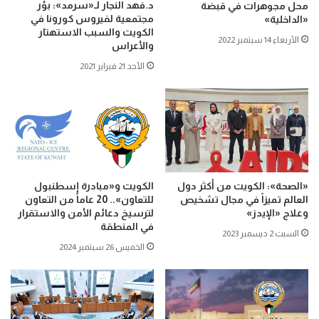
د.فهد النجار لـ«سرمد»: بؤر
محل مجوهرات في قبضة
مجتمعية لفيروس كورونا في
«الداخلية»
الكويت والسبب الاستهتار
الأربعاء 14 سبتمبر 2022
والأعراس
الأحد 21 فبراير 2021
«الصحة»: الكويت من أكثر دول
الكويت و«مبادرة إسطنبول
العالم تميزاً في مجال تشخيص
للتعاون».. 20 عاماً من التعاون
وعلاج «الإيدز»
لترسيخ دعائم الأمن والاستقرار
في المنطقة
السبت 2 ديسمبر 2023
الخميس 26 سبتمبر 2024