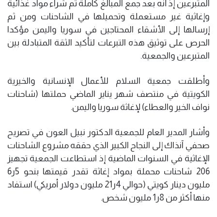
المتبرعين إذ أنه بعد جمع المبالغ كاملة تم شراء مواد غذائية
وإغاثية غير مستعملة وتحميلها في الشاحنات ومن ثم
إرسالها إلى الأشقاء المحتاجين في سوريا واليمن مؤكدا
الحرص على توثيق هذه التبرعات لتأكيد الثقة المتبادلة بين
المتبرعين والجمعية.
وأطلقت جمعية السلام للأعمال الإنسانية والخيرية
الكويتية في منتصف شهر يناير الماضي حملتها (شاحنات
نواف الخير والعطاء) لإغاثة سوريا واليمن.
وأشار المدير العام للجمعية الدكتور نبيل العون في تصريح
صحفي آنذاك إلى النجاح الكبير الذي حققه مشروع الشاحنات
الإغاثية في السنوات الماضية إذ استطاعت الجمعية تجهيز
206 شاحنات محملة بمواد إغاثة تقدر قيمتها بنحو 5ر6
مليون دينار كويتي (حوالي 4ر21 مليون دولار أمريكي) استفاد
منها أكثر من 8ر1 مليون شخص.