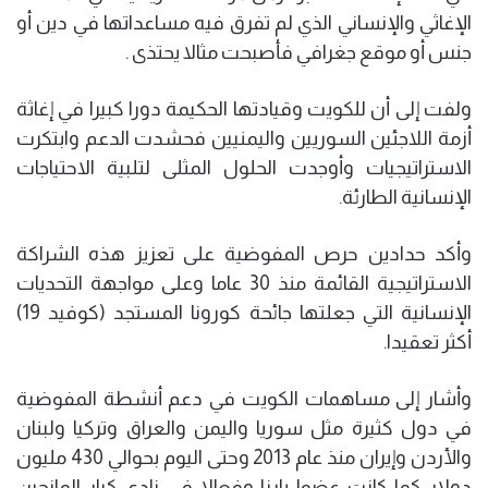
الإغاثي والإنساني الذي لم تفرق فيه مساعداتها في دين أو
جنس أو موقع جغرافي فأصبحت مثالا يحتذى .
ولفت إلى أن للكويت وقيادتها الحكيمة دورا كبيرا في إغاثة
أزمة اللاجئين السوريين واليمنيين فحشدت الدعم وابتكرت
الاستراتيجيات وأوجدت الحلول المثلى لتلبية الاحتياجات
الإنسانية الطارئة.
وأكد حدادين حرص المفوضية على تعزيز هذه الشراكة
الاستراتيجية القائمة منذ 30 عاما وعلى مواجهة التحديات
الإنسانية التي جعلتها جائحة كورونا المستجد (كوفيد 19)
أكثر تعقيدا.
وأشار إلى مساهمات الكويت في دعم أنشطة المفوضية
في دول كثيرة مثل سوريا واليمن والعراق وتركيا ولبنان
والأردن وإيران منذ عام 2013 وحتى اليوم بحوالي 430 مليون
دولار كما كانت عضوا بارزا وفعالا في نادي كبار المانحين