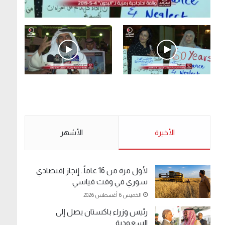
.وقفة احتجاجية رمزية لـ”#البدون” في ساحة الإرادة
4-5-2019.
الأحد 5 مايو 2019
.وقفة احتجاجية رمزية
.كامل فرحان العنزي
لـ”#البدون” في ساحة الإرادة
معتصم من البدون: ما
4-5-2019.
تخافون من الله .. نبيع
مخدرات يعني ولا خمر؟!.
الأحد 5 مايو 2019
الأخيرة
الأحد 5 مايو 2019
الأشهر
لأول مرة من 16 عاماً.. إنجاز اقتصادي
سوري في وقت قياسي
الخميس 6 أغسطس 2026
رئيس وزراء باكستان يصل إلى
السعودية