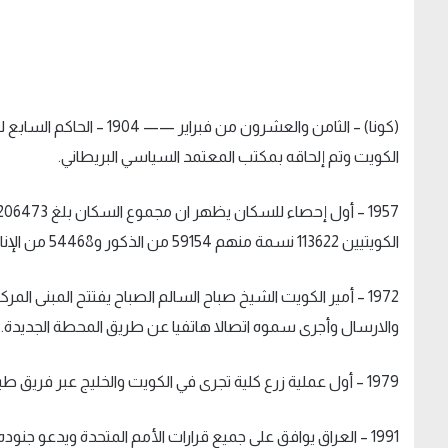
(كونا) – الثامن والعشرون 
الكويت وتم إلحاقه بمكتب المعتمد السياسي البريطاني.
الكويتيين 113622 نسمة منهم 59154 من الذكور و54468 من الإناث فيما بلغ عدد الوافدين 92851 نسمة وبنسبة 45 بالمائة تقريبا.
1972 – أمير الكويت الشيخ صباح السالم الصباح يفتتح المبنى ا
والارسال وأجرى سموه اتصالا هاتفيا عن طريق المحطة الجديدة.
1979 – أول عملية زرع كلية تجرى في الكويت والخليج عبر فريق طبي برئاسة البروفيسور العالمي جورج أبونا.
1991 – العراق يوافق على جميع قرارات الأمم المتحدة ويدعو جنوده إلى وقف المعركة وقوات التحالف تؤكد أسر 163 ألف جندي عراقي.