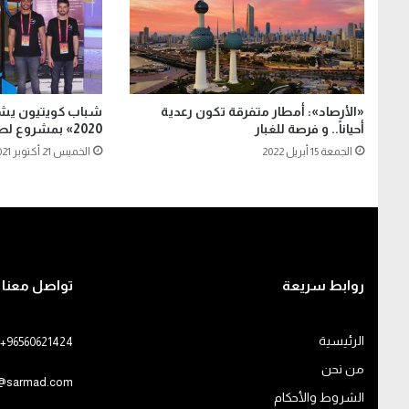
«الأرصاد»: أمطار متفرقة تكون رعدية
شباب كويتيون يشا
أحياناً.. و فرصة للغبار
2020» بمشروع لصاروخ فضائي
الجمعة 15 أبريل 2022
الخميس 21 أكتوبر 2021
روابط سريعة
تواصل معنا
الرئيسية
+96560621424
من نحن
o@sarmad.com
الشروط والأحكام