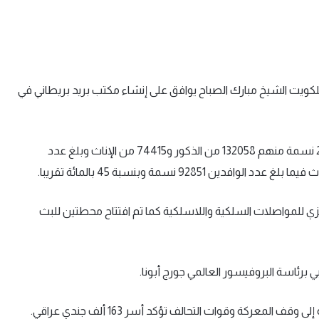
من فبراير —— 1904 – الحاكم السابع للكويت الشيخ مبارك الصباح يوافق على إنشاء مكتب بريد بريطاني في
1957 – أول إحصاء للسكان يظهر ان مجموع السكان بلغ 206473 نسمة منهم 132058 من الذكور و74415 من الإناث وبلغ عدد
لمركزي للمواصلات السلكية واللاسلكية كما تم افتتاح محطتين للبث