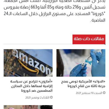
يذكر أن السلطات الصحية البرازيلية، أعلنت أمس الجمعة،
تسجيل ألفين و216 حالة وفاة و85 ألفا و663 إصابة بفيروس
"كورونا" المستجد على مستوى البرازيل خلال الساعات الـ24
الماضية .
مقالات ذات صلة
«الدواء» الأمريكية توصي بمنح
«أمازون» تتراجع عن سياسة
جرعة ثالثة من لقاح كورونا
إلزامية لعمالها داخل المخازن
المطعمين ضد كورونا
السبت 18 سبتمبر 2021
الثلاثاء 2 نوفمبر 2021