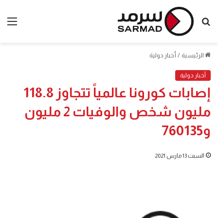
بحث
الق
عن
الرئيسية
/
أخبار دولية
أخبار دولية
إصابات كورونا عالمياً تتجاوز 118.8
مليون شخص والوفيات 2 مليون
و760135
السبت 13 مارس 2021