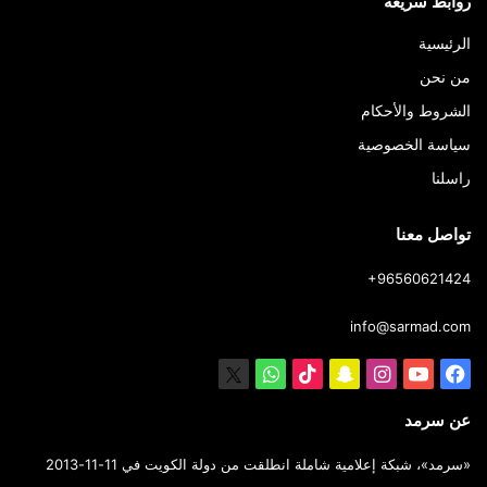
روابط سريعة
الرئيسية
من نحن
الشروط والأحكام
سياسة الخصوصية
راسلنا
تواصل معنا
+96560621424
info@sarmad.com
فيسبوك
يوتيوب
انستقرام
سناب
‫TikTok
X
واتساب
تشات
عن سرمد
«سرمد»، شبكة إعلامية شاملة انطلقت من دولة الكويت في 11-11-2013