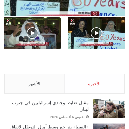
فيديو
.وقفة احتجاجية رمزية لـ”#البدون” في ساحة الإرادة 4-5-
2019.
الأحد 5 مايو 2019
.وقفة احتجاجية رمزية
.كامل فرحان العنزي معتصم
لـ”#البدون” في ساحة الإرادة
من البدون: ما تخافون من
4-5-2019.
الله .. نبيع مخدرات يعني ولا
خمر؟!.
الأحد 5 مايو 2019
الأخيرة
الأحد 5 مايو 2019
الأشهر
مقتل ضابط وجندي إسرائيليين في جنوب
لبنان
الخميس 6 أغسطس 2026
«النفط» يتراجع وسط آمال التوصّل لاتفاق