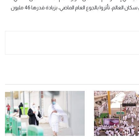
والتغذية، إن ما يصل إلى 828 مليون شخص، أي حوالي 10% من سكان العالم، تأثروا بالجوع العام الماضي، بزيادة قدرها 46 مليون