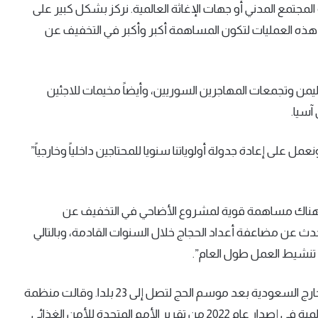
لمجتمع المدني أو جهات الإغاثة العالمية. نركز بشكل كبير على
سع هذه العمليات لتكون المساهمة أكبر وأكبر في التخفيف عن
اليمن وتجمعات المهاجرين السوريين، وأيضاً مخيمات للاجئين
سيا.
ل على إعادة جدولة أولوياتنا سنويا للمحتاجين داخلياً وخارجياً”
 هناك مساهمة قوية لمشروع الأضاحي في التخفيف عن
ذا بالطبع مبنى على رؤية المملكة 2030 التي تتحدث عن مضاعفة أعداد الحجاج خلال السنوات القادمة، وبالتالي
 تنشيط العمل طول العام”.
ويستهدف المشروع هذا العام توزيع أكثر من 160 ألف ذبيحة خارج السعودية بعد موسم الحج لتصل إلى 23 بلدا. وقالت منظمة
الأغذية والزراعة، وبرنامج الأغذية العالمي، ومنظمة الصحة العالمية في إصدار عام 2022 من تقرير الأمم المتحدة للأمن الغذائي