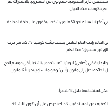
للمستحقين خارج السعودية مندوبون من المشروع، بالاشتراك مع
ووسط أزمة الغذاء العالمية التي تفاقمت بسبب الصراع الدائر في أوكرانيا، هناك نحو 50 مليون شخص يقفون على حافة المجاعة
وقالت وكالات الأمم المتحدة يوم الأربعاء إن مستويات الجوع في العالم زادت العام الماضي بسبب جائحة كوفيد-19، كما تثير حرب
طاق غير مسبوق” هذا العام.
والإدارية في (أضاحي) لرويترز: “مستعدون تشغيلياً في موسم الحج
هذا العام لذبح ما يقرب من 900 ألف رأس من الأغنام… وكنا قبل الجائحة نصل إلى مليون رأس” وهو ما يساوي تقريباً 12 مليون
ستخدامها خلال 12 شهراً.
التخفيف عن المستحقين، كذلك نحرص على أن تكون لنا شبكة