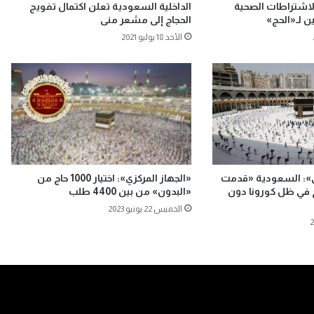
اشتراطات الصحية
الداخلية السعودية تعلن اكتمال تفويج
ن لـ«الحج»
الحجاج إلى مشعر منى
الأحد 18 يوليو 2021
ي»: السعودية «قدمت
«الجهاز المركزي»: اختيار 1000 حاج من
ج في ظل كورونا دون
«البدون» من بين 4400 طلب
الخميس 22 يونيو 2023