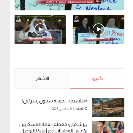
.وقفة احتجاجية رمزية لـ”#البدون” في ساحة الإرادة
4-5-2019.
الأحد 5 مايو 2019
.وقفة احتجاجية رمزية
.كامل فرحان العنزي
لـ”#البدون” في ساحة الإرادة
معتصم من البدون: ما
4-5-2019.
تخافون من الله .. نبيع
مخدرات يعني ولا خمر؟!.
الأحد 5 مايو 2019
الأخيرة
الأحد 5 مايو 2019
الأشهر
«تماسيح».. لحماية سجون إسرائيل!
السبت 8 أغسطس 2026
بيزشكيان: معظم القادة العسكريين
يؤيدون المحادثات مع أميركا للتوصل